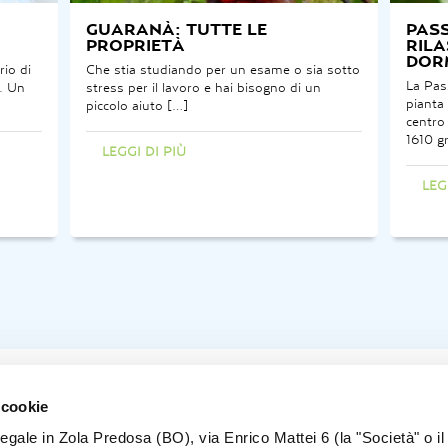
GUARANÀ: TUTTE LE
PASS
PROPRIETÀ
RILA
DOR
rio di
Che stia studiando per un esame o sia sotto
La Pas
a. Un
stress per il lavoro e hai bisogno di un
pianta 
piccolo aiuto […]
centro
1610 g
LEGGI DI PIÙ
LEG
1
2
3
4
5
6
7
8
9
10
11
12
13
14
15
16
17
 cookie
legale in Zola Predosa (BO), via Enrico Mattei 6 (la "Società" o il