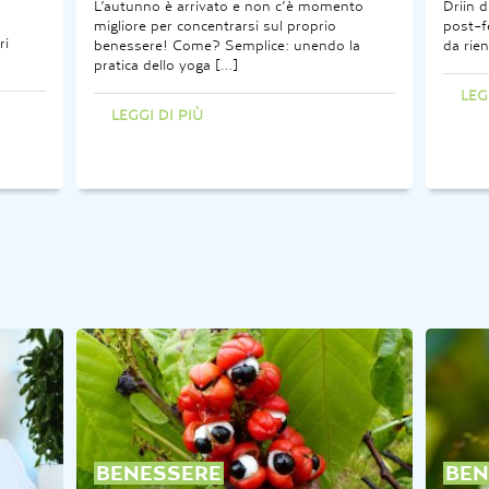
L’autunno è arrivato e non c’è momento
Driin d
migliore per concentrarsi sul proprio
post-f
ri
benessere! Come? Semplice: unendo la
da rien
pratica dello yoga […]
LEG
LEGGI DI PIÙ
BENESSERE
BEN