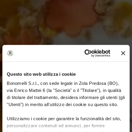
GUSTO E RICETTE
Questo sito web utilizza i cookie
SMOOTHIE CON
Bonomelli S.r.l., con sede legale in Zola Predosa (BO),
INFUSO DI PAPAYA
via Enrico Mattei 6 (la "Società" o il "Titolare"), in qualità
di titolare del trattamento, desidera informare gli utenti (gli
E ARANCIA E
"Utenti") in merito all'utilizzo dei cookie su questo sito.
YOGURT
Utilizziamo i cookie per garantire la funzionalità del sito,
personalizzare contenuti ed annunci, per fornire
Gli smoothies sono la combinazione