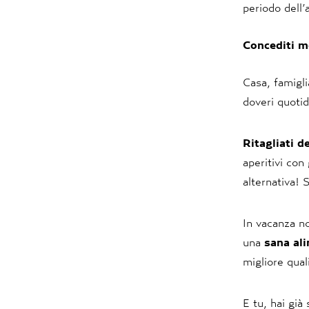
periodo dell’
Concediti m
Casa, famigli
doveri quotid
Ritagliati d
aperitivi con
alternativa! 
In vacanza no
una
sana al
migliore qual
E tu, hai già