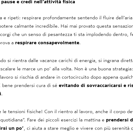
 pause e credi nell’attività fisica
ra e ripeti: respirare profondamente sentendo il fluire dell’ari
potere calmante incredibile. Hai mai provato questa sensazio
accorgi che un senso di pesantezza ti sta implodendo dentro, 
rova a
respirare consapevolmente
.
o si rientra dalle vacanze carichi di energia, si ingrana diret
scalare le marce un po’ alla volta. Non è una buona strategia
 lavoro si rischia di andare in cortocircuito dopo appena qualc
È bene prendersi cura di sé
evitando di sovraccaricarsi e ri
i
.
 le tensioni fisiche! Con il rientro al lavoro, anche il corpo de
 quotidiana”. Fare dei piccoli esercizi la mattina e
prendersi d
rsi un po’
, ci aiuta a stare meglio e vivere con più serenità