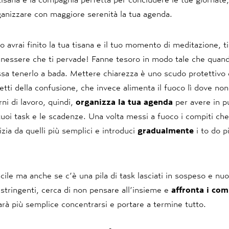
ganizzare con maggiore serenità la tua agenda.
avrai finito la tua tisana e il tuo momento di meditazione, ti
benessere che ti pervade! Fanne tesoro in modo tale che quand
ssa tenerlo a bada. Mettere chiarezza è uno scudo protettivo 
fetti della confusione, che invece alimenta il fuoco lì dove no
rni di lavoro, quindi,
organizza la tua agenda
per avere in p
 tuoi task e le scadenze. Una volta messi a fuoco i compiti che
izia da quelli più semplici e introduci
gradualmente
i to do p
cile ma anche se c’è una pila di task lasciati in sospeso e nuo
stringenti, cerca di non pensare all’insieme e
affronta i com
sarà più semplice concentrarsi e portare a termine tutto.