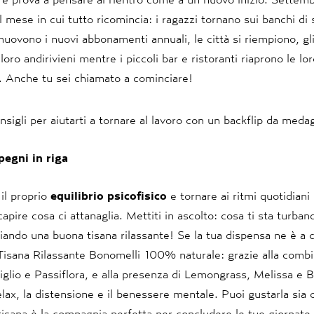
 mese in cui tutto ricomincia: i ragazzi tornano sui banchi di 
uovono i nuovi abbonamenti annuali, le città si riempiono, gli
loro andirivieni mentre i piccoli bar e ristoranti riaprono le lo
. Anche tu sei chiamato a cominciare!
nsigli per aiutarti a tornare al lavoro con un backflip da medag
pegni in riga
 il proprio
equilibrio psicofisico
e tornare ai ritmi quotidiani
capire cosa ci attanaglia. Mettiti in ascolto: cosa ti sta turba
iando una buona tisana rilassante! Se la tua dispensa ne è a c
Tisana
Rilassante Bonomelli 100% naturale
: grazie alla comb
iglio e Passiflora, e alla presenza di Lemongrass, Melissa e 
relax, la distensione e il benessere mentale. Puoi gustarla sia 
isana è la compagnia perfetta per concludere le tue giornate