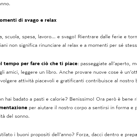
anno.
omenti di svago e relax
a, scuola, spesa, lavoro… e svago! Rientrare dalle ferie e torn
iani non significa rinunciare al relax e a momenti per sé stess
el tempo per fare ciò che ti piace
: passeggiate all’aperto, m
 gli amici, leggere un libro. Anche provare nuove cose è un’ot
Svolgere attività piacevoli e gratificanti contribuisce al nostro
n hai badato a pasti e calorie? Benissimo! Ora però è bene r
imentazione
per aiutare il nostro corpo a sentirsi in forma e 
ità del sonno.
 stilato i buoni propositi dell’anno? Forza, dacci dentro e prepa