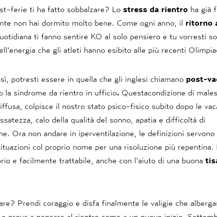
st-ferie ti ha fatto sobbalzare? Lo
stress da rientro
ha già f
nte non hai dormito molto bene. Come ogni anno, il
ritorno 
quotidiana ti fanno sentire KO al solo pensiero e tu vorresti s
ell’energia che gli atleti hanno esibito alle più recenti Olimpiad
osì, potresti essere in quella che gli inglesi chiamano
post-va
 la sindrome da rientro in ufficio
.
Questacondizione di males
ffusa, colpisce il nostro stato psico-fisico subito dopo le va
satezza, calo della qualità del sonno, apatia e difficoltà di
e. Ora non andare in iperventilazione, le definizioni servono 
ituazioni col proprio nome per una risoluzione più repentina. 
orio e facilmente trattabile, anche con l’aiuto di una buona
ti
are? Prendi coraggio e disfa finalmente le valigie che alberga
 e prova a pensare al rientro come a un nuovo inizio. Settemb