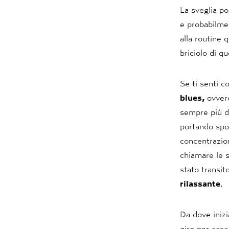
La sveglia po
e probabilme
alla routine 
briciolo di qu
Se ti senti c
blues,
ovvero
sempre più di
portando spos
concentrazion
chiamare le s
stato transit
rilassante
.
Da dove inizi
giro per casa