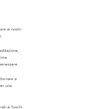
are ai nostri
i.
editazione,
tima
 benessere.
itornare a
per una
rati ai fuochi