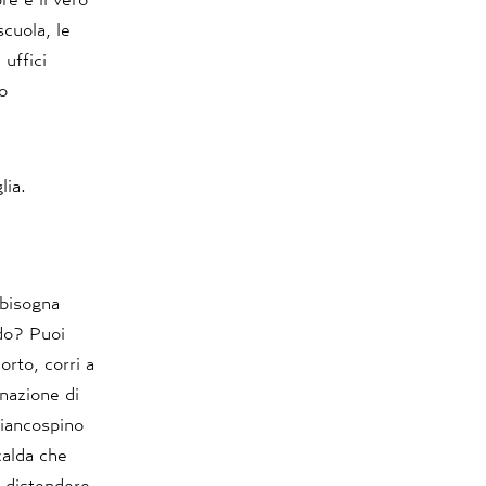
scuola, le
 uffici
ro
lia.
 bisogna
ndo? Puoi
orto, corri a
inazione di
Biancospino
calda che
, distendere