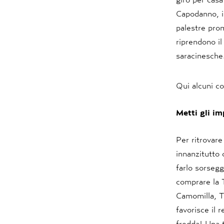
Capodanno, il
palestre prom
riprendono il 
saracinesche
Qui alcuni co
Metti gli im
Per ritrovare
innanzitutto 
farlo sorsegg
comprare la 
Camomilla, T
favorisce il 
fredda! Una t