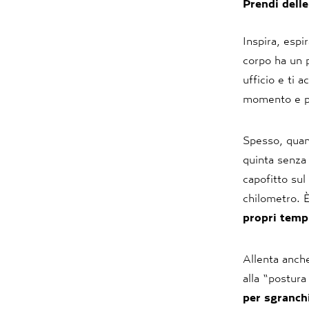
Prendi delle
Inspira, espi
corpo ha un 
ufficio e ti 
momento e p
Spesso, quand
quinta senza 
capofitto sul
chilometro. 
propri temp
Allenta anche
alla “postura
per sgranchi