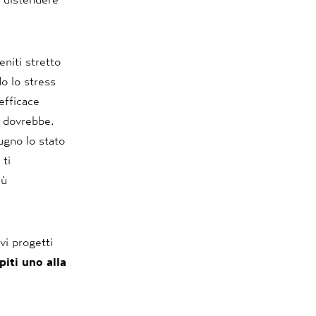
eniti stretto
o lo stress
efficace
n dovrebbe.
ugno lo stato
 ti
iù
vi progetti
piti uno alla