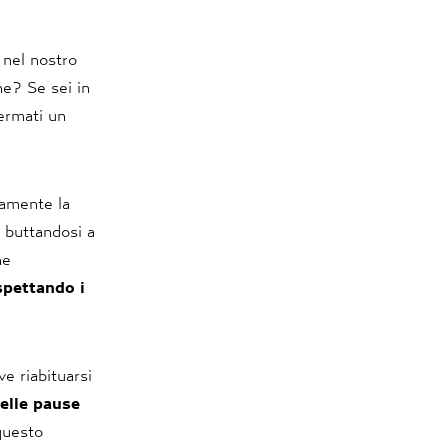
a nel nostro
ne? Se sei in
fermati un
tamente la
: buttandosi a
he
spettando i
ve riabituarsi
elle pause
 questo