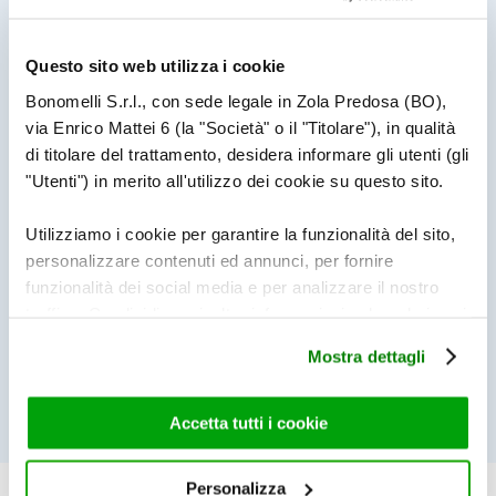
BENESSERE
Questo sito web utilizza i cookie
5 ESERCIZI DA FARE IN ACQUA,
AL MARE O IN PISCINA
Bonomelli S.r.l., con sede legale in Zola Predosa (BO),
via Enrico Mattei 6 (la "Società" o il "Titolare"), in qualità
di titolare del trattamento, desidera informare gli utenti (gli
"Utenti") in merito all'utilizzo dei cookie su questo sito.
BENESSERE
5 IMPACCHI NATURALI PER
CURARE LA PELLE
Utilizziamo i cookie per garantire la funzionalità del sito,
personalizzare contenuti ed annunci, per fornire
funzionalità dei social media e per analizzare il nostro
BENESSERE
traffico. Condividiamo inoltre informazioni sul modo in cui
SOLE E CIBO SANO: GLI
utilizza il nostro sito con i nostri partner che si occupano
ALLEATI
Mostra dettagli
DELL’ABBRONZATURA
di analisi dei dati web, pubblicità e social media, i quali
potrebbero combinarle con altre informazioni che ha
fornito loro o che hanno raccolto dal suo utilizzo dei loro
Accetta tutti i cookie
servizi. Per maggiori informazioni circa l’utilizzo dei
cookie consultare la cookie policy. Se clicchi sulla “X” per
Personalizza