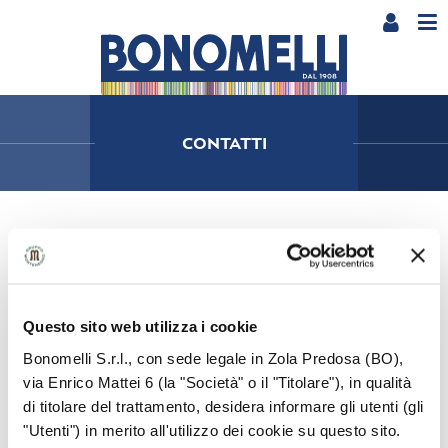
CONTATTI
BONOMELLI SRL
Via E. Mattei 6 – 40069 – Zola Predosa (BO)
Italia – Cod. Fiscale 03492910371
Questo sito web utilizza i cookie
Bonomelli S.r.l., con sede legale in Zola Predosa (BO),
Condizioni generali di acquisto
via Enrico Mattei 6 (la "Società" o il "Titolare"), in qualità
di titolare del trattamento, desidera informare gli utenti (gli
"Utenti") in merito all'utilizzo dei cookie su questo sito.