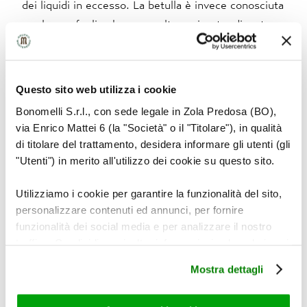
dei liquidi in eccesso. La betulla è invece conosciuta
per le sue foglie che, una volta essiccate, diventano
un prezioso ingrediente grazie alle sue proprietà
drenanti e depurative.
Questo sito web utilizza i cookie
Tisana drenante: un sorso di benessere
Bonomelli S.r.l., con sede legale in Zola Predosa (BO),
via Enrico Mattei 6 (la "Società" o il "Titolare"), in qualità
di titolare del trattamento, desidera informare gli utenti (gli
Le tisane a base di ortica, ortosifon e betulla sono
"Utenti") in merito all'utilizzo dei cookie su questo sito.
un vero toccasana per chi desidera favorire il
drenaggio dei liquidi corporei senza rinunciare al
Utilizziamo i cookie per garantire la funzionalità del sito,
gusto. Per questo Bonomelli ha studiato una tisana
personalizzare contenuti ed annunci, per fornire
proprio a base di questi ingredienti: la
Tisana
funzionalità dei social media e per analizzare il nostro
Drenante
Bonomelli. La Tisana Drenante, così come
traffico. Condividiamo inoltre informazioni sul modo in cui
utilizza il nostro sito con i nostri partner che si occupano
le altre Tisane Funzionali Bonomelli, può essere
Mostra dettagli
di analisi dei dati web, pubblicità e social media, i quali
gustata sia calda che fredda, una soluzione ideale
potrebbero combinarle con altre informazioni che ha
quando le temperature esterne cominciano ad