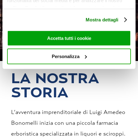
funzionalità dei social media e per analizzare il nostro
traffico. Condividiamo inoltre informazioni sul modo in cui
utilizza il nostro sito con i nostri partner che si occupano
Mostra dettagli
di analisi dei dati web, pubblicità e social media, i quali
potrebbero combinarle con altre informazioni che ha
fornito loro o che hanno raccolto dal suo utilizzo dei loro
Accetta tutti i cookie
servizi. Per maggiori informazioni circa l’utilizzo dei
cookie consultare la cookie policy. Se clicchi sulla “X” per
Personalizza
chiudere il banner, non verranno installati cookie sul tuo
dispositivo ad eccezione di quelli necessari ai fini del
LA NOSTRA
corretto funzionamento del sito.
STORIA
L’avventura imprenditoriale di Luigi Amedeo
Bonomelli inizia con una piccola farmacia
erboristica specializzata in liquori e sciroppi.