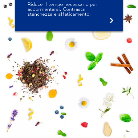
Riduce il tempo necessario per
addormentarsi. Contrasta
stanchezza e affaticamento.