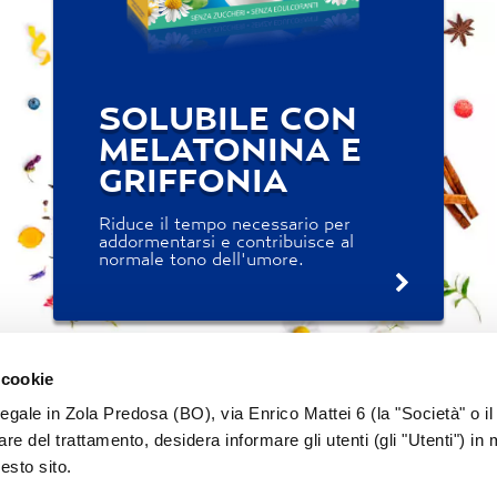
SOLUBILE CON
MELATONINA E
GRIFFONIA
Riduce il tempo necessario per
addormentarsi e contribuisce al
normale tono dell'umore.
 cookie
legale in Zola Predosa (BO), via Enrico Mattei 6 (la "Società" o il
tolare del trattamento, desidera informare gli utenti (gli "Utenti") in 
uesto sito.
PRIVACY
COOKIE
COMUNICAZIONE
LAVORA CON NO