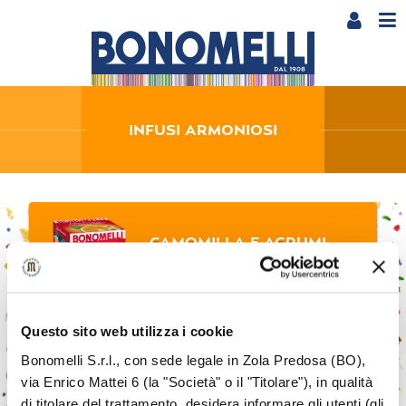
INFUSI ARMONIOSI
CAMOMILLA E AGRUMI
Fresco e avvolgente
Questo sito web utilizza i cookie
Bonomelli S.r.l., con sede legale in Zola Predosa (BO),
CAMOMILLA E MIELE
via Enrico Mattei 6 (la "Società" o il "Titolare"), in qualità
di titolare del trattamento, desidera informare gli utenti (gli
Piacevole e delicato