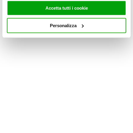
fornito loro o che hanno raccolto dal suo utilizzo dei loro
Accetta tutti i cookie
servizi. Per maggiori informazioni circa l’utilizzo dei
cookie consultare la cookie policy. Se clicchi sulla “X” per
Personalizza
chiudere il banner, non verranno installati cookie sul tuo
dispositivo ad eccezione di quelli necessari ai fini del
corretto funzionamento del sito.