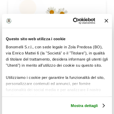
CAMOMILLA
Questo sito web utilizza i cookie
Bonomelli S.r.l., con sede legale in Zola Predosa (BO),
via Enrico Mattei 6 (la "Società" o il "Titolare"), in qualità
PROPRIETÀ PRINCIPALI
di titolare del trattamento, desidera informare gli utenti (gli
"Utenti") in merito all'utilizzo dei cookie su questo sito.
·
Aiuta il rilassamento, inducendo il sonno,
e il benessere mentale.
Utilizziamo i cookie per garantire la funzionalità del sito,
·
Favorisce una buona digestione anche
personalizzare contenuti ed annunci, per fornire
grazie alle virtù emollienti e lenitive.
funzionalità dei social media e per analizzare il nostro
traffico. Condividiamo inoltre informazioni sul modo in cui
utilizza il nostro sito con i nostri partner che si occupano
Mostra dettagli
di analisi dei dati web, pubblicità e social media, i quali
potrebbero combinarle con altre informazioni che ha