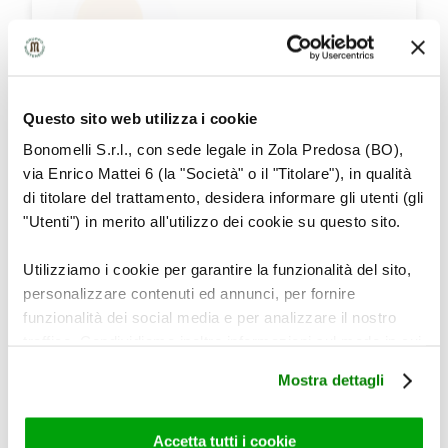
Questo sito web utilizza i cookie
ACEROLA
Bonomelli S.r.l., con sede legale in Zola Predosa (BO),
via Enrico Mattei 6 (la "Società" o il "Titolare"), in qualità
di titolare del trattamento, desidera informare gli utenti (gli
CARATTERISTICHE
"Utenti") in merito all'utilizzo dei cookie su questo sito.
ORGANOLETTICHE
Utilizziamo i cookie per garantire la funzionalità del sito,
·
Pungente
personalizzare contenuti ed annunci, per fornire
·
Dissetante
funzionalità dei social media e per analizzare il nostro
traffico. Condividiamo inoltre informazioni sul modo in cui
utilizza il nostro sito con i nostri partner che si occupano
Mostra dettagli
di analisi dei dati web, pubblicità e social media, i quali
potrebbero combinarle con altre informazioni che ha
fornito loro o che hanno raccolto dal suo utilizzo dei loro
Accetta tutti i cookie