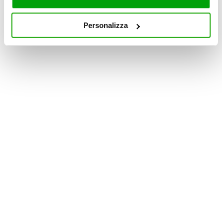
servizi. Per maggiori informazioni circa l’utilizzo dei
cookie consultare la cookie policy. Se clicchi sulla “X” per
Personalizza
chiudere il banner, non verranno installati cookie sul tuo
dispositivo ad eccezione di quelli necessari ai fini del
corretto funzionamento del sito.