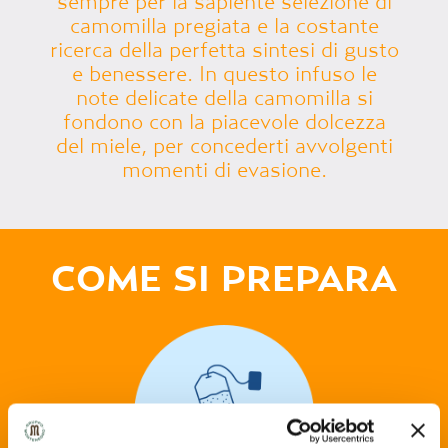
sempre per la sapiente selezione di
camomilla pregiata e la costante
ricerca della perfetta sintesi di gusto
e benessere. In questo infuso le
note delicate della camomilla si
fondono con la piacevole dolcezza
del miele, per concederti avvolgenti
momenti di evasione.
COME SI PREPARA