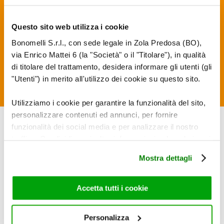
Questo sito web utilizza i cookie
Bonomelli S.r.l., con sede legale in Zola Predosa (BO),
CON ACQUA CALDA: porre un filtro in una tazza e
via Enrico Mattei 6 (la "Società" o il "Titolare"), in qualità
versare acqua bollente non direttamente sul filtro.
di titolare del trattamento, desidera informare gli utenti (gli
Lasciare in infusione per 4 minuti.
"Utenti") in merito all'utilizzo dei cookie su questo sito.
Utilizziamo i cookie per garantire la funzionalità del sito,
personalizzare contenuti ed annunci, per fornire
INGREDIENTI
funzionalità dei social media e per analizzare il nostro
traffico. Condividiamo inoltre informazioni sul modo in cui
utilizza il nostro sito con i nostri partner che si occupano
Mostra dettagli
di analisi dei dati web, pubblicità e social media, i quali
potrebbero combinarle con altre informazioni che ha
fornito loro o che hanno raccolto dal suo utilizzo dei loro
Accetta tutti i cookie
servizi. Per maggiori informazioni circa l’utilizzo dei
cookie consultare la cookie policy. Se clicchi sulla “X” per
Personalizza
chiudere il banner, non verranno installati cookie sul tuo