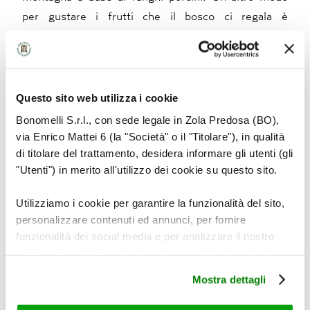
per gustare i frutti che il bosco ci regala è
prepararsi un Infuso Lampone e Ribes Rosso
Bonomelli, soave ed armonico.
3. Uva passa
Questo sito web utilizza i cookie
Bonomelli S.r.l., con sede legale in Zola Predosa (BO),
via Enrico Mattei 6 (la "Società" o il "Titolare"), in qualità
Con i suoi acini essiccati, dolci e deliziosi, l’uva
di titolare del trattamento, desidera informare gli utenti (gli
passa è un ingrediente importante nella tradizione
"Utenti") in merito all'utilizzo dei cookie su questo sito.
dolciaria italiana, ma oggi passato in secondo piano.
Del resto, un tempo lo zucchero era un lusso e la
Utilizziamo i cookie per garantire la funzionalità del sito,
dolcezza dell’uva passa era preziosa, da Nord a Sud,
personalizzare contenuti ed annunci, per fornire
per preparare panettoni, strudel, pandolce e tante
funzionalità dei social media e per analizzare il nostro
traffico. Condividiamo inoltre informazioni sul modo in cui
altre delizie… Usiamola più spesso nelle nostre
utilizza il nostro sito con i nostri partner che si occupano
torte e nei plum cake, per diminuire la quantità di
Mostra dettagli
di analisi dei dati web, pubblicità e social media, i quali
zucchero prevista nella ricetta. Per una pausa
potrebbero combinarle con altre informazioni che ha