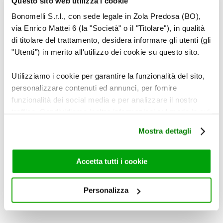
Questo sito web utilizza i cookie
Bonomelli S.r.l., con sede legale in Zola Predosa (BO),
via Enrico Mattei 6 (la "Società" o il "Titolare"), in qualità
di titolare del trattamento, desidera informare gli utenti (gli
"Utenti") in merito all'utilizzo dei cookie su questo sito.
Utilizziamo i cookie per garantire la funzionalità del sito,
personalizzare contenuti ed annunci, per fornire
funzionalità dei social media e per analizzare il nostro
traffico. Condividiamo inoltre informazioni sul modo in cui
utilizza il nostro sito con i nostri partner che si occupano
Mostra dettagli
di analisi dei dati web, pubblicità e social media, i quali
potrebbero combinarle con altre informazioni che ha
fornito loro o che hanno raccolto dal suo utilizzo dei loro
Accetta tutti i cookie
servizi. Per maggiori informazioni circa l’utilizzo dei
cookie consultare la cookie policy. Se clicchi sulla “X” per
Personalizza
chiudere il banner, non verranno installati cookie sul tuo
dispositivo ad eccezione di quelli necessari ai fini del
corretto funzionamento del sito.