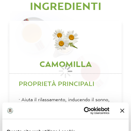
INGREDIENTI
CAMOMILLA
PROPRIETÀ PRINCIPALI
·
Aiuta il rilassamento, inducendo il sonno,
e il benessere mentale.
·
Favorisce una buona digestione anche
grazie alle virtù emollienti e lenitive.