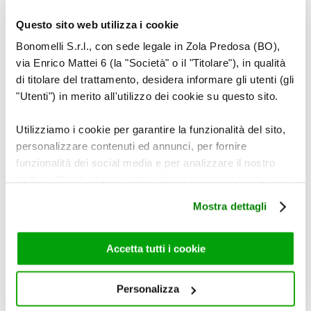
e il benessere mentale.
·
Favorisce una buona digestione anche
Questo sito web utilizza i cookie
grazie alle virtù emollienti e lenitive.
Bonomelli S.r.l., con sede legale in Zola Predosa (BO),
via Enrico Mattei 6 (la "Società" o il "Titolare"), in qualità
di titolare del trattamento, desidera informare gli utenti (gli
"Utenti") in merito all'utilizzo dei cookie su questo sito.
Utilizziamo i cookie per garantire la funzionalità del sito,
personalizzare contenuti ed annunci, per fornire
funzionalità dei social media e per analizzare il nostro
traffico. Condividiamo inoltre informazioni sul modo in cui
utilizza il nostro sito con i nostri partner che si occupano
Mostra dettagli
di analisi dei dati web, pubblicità e social media, i quali
potrebbero combinarle con altre informazioni che ha
fornito loro o che hanno raccolto dal suo utilizzo dei loro
Accetta tutti i cookie
servizi. Per maggiori informazioni circa l’utilizzo dei
cookie consultare la cookie policy. Se clicchi sulla “X” per
Personalizza
chiudere il banner, non verranno installati cookie sul tuo