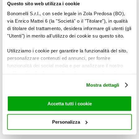
·
Funzione digestiva.
Questo sito web utilizza i cookie
·
Regolare motilità gastrointestinale ed
Bonomelli S.r.l., con sede legale in Zola Predosa (BO),
eliminazione dei gas.
via Enrico Mattei 6 (la "Società" o il "Titolare"), in qualità
·
Benessere di naso e gola.
di titolare del trattamento, desidera informare gli utenti (gli
"Utenti") in merito all'utilizzo dei cookie su questo sito.
Utilizziamo i cookie per garantire la funzionalità del sito,
personalizzare contenuti ed annunci, per fornire
funzionalità dei social media e per analizzare il nostro
traffico. Condividiamo inoltre informazioni sul modo in cui
utilizza il nostro sito con i nostri partner che si occupano
Mostra dettagli
di analisi dei dati web, pubblicità e social media, i quali
potrebbero combinarle con altre informazioni che ha
fornito loro o che hanno raccolto dal suo utilizzo dei loro
Accetta tutti i cookie
servizi. Per maggiori informazioni circa l’utilizzo dei
cookie consultare la cookie policy. Se clicchi sulla “X” per
Personalizza
chiudere il banner, non verranno installati cookie sul tuo
dispositivo ad eccezione di quelli necessari ai fini del