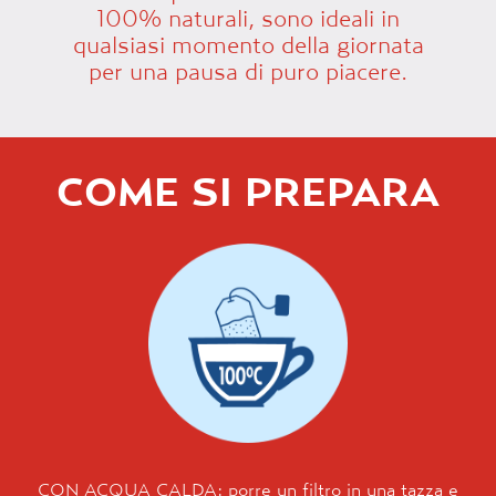
100% naturali, sono ideali in
qualsiasi momento della giornata
per una pausa di puro piacere.
COME SI PREPARA
CON ACQUA CALDA: porre un filtro in una tazza e