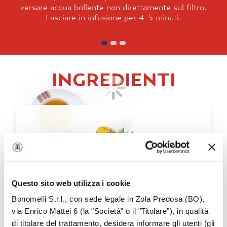
versare acqua bollente non direttamente sul filtro.
Lasciare in infusione per 4-5 minuti.
INGREDIENTI
ANANAS
Questo sito web utilizza i cookie
Bonomelli S.r.l., con sede legale in Zola Predosa (BO),
via Enrico Mattei 6 (la "Società" o il "Titolare"), in qualità
CARATTERISTICHE
ORGANOLETTICHE
di titolare del trattamento, desidera informare gli utenti (gli