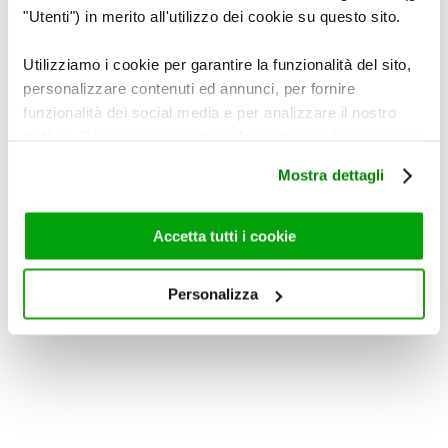
"Utenti") in merito all'utilizzo dei cookie su questo sito.
·
Dolce e acidula
Utilizziamo i cookie per garantire la funzionalità del sito,
personalizzare contenuti ed annunci, per fornire
funzionalità dei social media e per analizzare il nostro
traffico. Condividiamo inoltre informazioni sul modo in cui
utilizza il nostro sito con i nostri partner che si occupano
Mostra dettagli
di analisi dei dati web, pubblicità e social media, i quali
potrebbero combinarle con altre informazioni che ha
fornito loro o che hanno raccolto dal suo utilizzo dei loro
Accetta tutti i cookie
servizi. Per maggiori informazioni circa l’utilizzo dei
cookie consultare la cookie policy. Se clicchi sulla “X” per
Personalizza
chiudere il banner, non verranno installati cookie sul tuo
dispositivo ad eccezione di quelli necessari ai fini del
corretto funzionamento del sito.