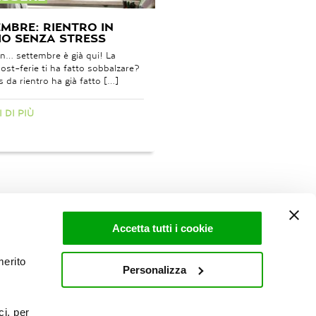
MBRE: RIENTRO IN
IO SENZA STRESS
iin… settembre è già qui! La
post-ferie ti ha fatto sobbalzare?
s da rientro ha già fatto […]
 DI PIÙ
Accetta tutti i cookie
merito
Personalizza
I
PROCEDURA WHISTLEBLOWING
ci, per