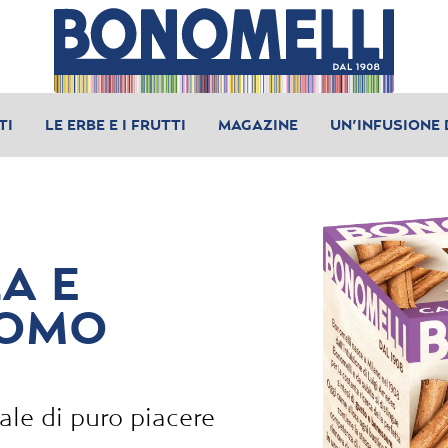
TI
LE ERBE E I FRUTTI
MAGAZINE
UN’INFUSIONE 
A E
OMO
ale di puro piacere