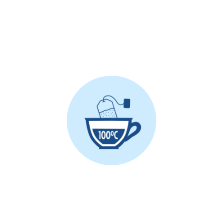
Porre il filtro in una tazza e versare delicatamente
ACQUA o LATTE bollente, se possibile non
direttamente sul filtro.