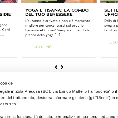
YOGA E TISANA: LA COMBO
SETTE
SIDIE
DEL TUO BENESSERE
UFFIC
L’autunno è arrivato e non c’è momento
Driin dr
gione
migliore per concentrarsi sul proprio
sveglia 
. Corri
benessere! Come? Semplice: unendo la
Lo stres
[…]
pratica dello yoga […]
LEGGI
LEGGI DI PIÙ
 cookie
legale in Zola Predosa (BO), via Enrico Mattei 6 (la "Società" o il
tolare del trattamento, desidera informare gli utenti (gli "Utenti") in 
uesto sito.
PRIVACY
COOKIE
COMUNICAZIONE
LAVORA CON NO
rantire la funzionalità del sito, personalizzare contenuti ed annun