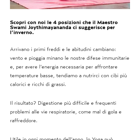
Scopri con noi le 4 posizioni che il Maestro
Swami Joythimayananda ci suggerisce per
l’inverno.
Arrivano i primi freddi e le abitudini cambiano:
vento e pioggia minano le nostre difese immunitarie
e, per avere l’energia necessaria per affrontare
temperature basse, tendiamo a nutrirci con cibi più
calorici e ricchi di grassi.
Il risultato? Digestione più difficile e frequenti
problemi alle vie respiratorie, come mal di gola e
raffreddore.
Utile in ogni momento dell’anno, lo Yoga può