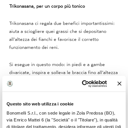
Trikonasana, per un corpo più tonico
Trikonasana ci regala due benefici importantissimi:
aiuta a sciogliere quei grassi che si depositano
all’altezza dei fianchi e favorisce il corretto
funzionamento dei reni.
Si esegue in questo modo: in piedi e a gambe
divaricate, inspira e solleva le braccia fino all’altezza
delle spalle. Mentre espiri, piega il busto lungo il
fianco destro e tocca la caviglia con la mano. Stendi
la mano sinistra in modo che il braccio sia parallelo
Questo sito web utilizza i cookie
al pavimento, quindi gira la testa verso il palmo.
Respira regolarmente mantenendo questa posizione
Bonomelli S.r.l., con sede legale in Zola Predosa (BO),
via Enrico Mattei 6 (la "Società" o il "Titolare"), in qualità
per un minuto. Cambia lato del corpo, riposati e poi
di titolare del trattamento, desidera informare gli utenti (gli