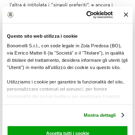
l’altra è intitolata i “singoli preferiti”, e ancora i
migliori pezzi di Elvis Costello. La tua Top Five qual
è?
Questo sito web utilizza i cookie
L’infuso giusto è Zenzero e Cocco, dal sapore
Bonomelli S.r.l., con sede legale in Zola Predosa (BO),
intrigante che riscalda i sensi.
via Enrico Mattei 6 (la "Società" o il "Titolare"), in qualità
di titolare del trattamento, desidera informare gli utenti (gli
3. Fuochi d’artificio
"Utenti") in merito all'utilizzo dei cookie su questo sito.
Utilizziamo i cookie per garantire la funzionalità del sito,
Sulla strada, il capolavoro di Jack Kerouac, è stato
personalizzare contenuti ed annunci, per fornire
citato come fonte d’ispirazione da moltissimi
funzionalità dei social media e per analizzare il nostro
musicisti: da Bob Dylan a Jim Morrison. Il tastierista
traffico. Condividiamo inoltre informazioni sul modo in cui
dei Doors ha addirittura detto che se Sulla strada
utilizza il nostro sito con i nostri partner che si occupano
Mostra dettagli
non fosse mai stato scritto anche la sua band non
di analisi dei dati web, pubblicità e social media, i quali
potrebbero combinarle con altre informazioni che ha
sarebbe mai esistita. Ma questo libro immenso
fornito loro o che hanno raccolto dal suo utilizzo dei loro
Accetta tutti i cookie
continua a ispirare: la canzone di Katy Perry