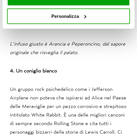
servizi. Per maggiori informazioni circa l’utilizzo dei
Firework parla proprio dello spirito nomade dello
cookie consultare la cookie policy. Se clicchi sulla “X” per
Personalizza
scrittore beat, giramondo che si circondava di poeti
chiudere il banner, non verranno installati cookie sul tuo
e vagabondi, persone frizzanti e piene di vita.
dispositivo ad eccezione di quelli necessari ai fini del
corretto funzionamento del sito.
L’infuso giusto è Arancia e Peperoncino, dal sapore
originale che risveglia il palato.
4. Un coniglio bianco
Un gruppo rock psichedelico come i Jefferson
Airplane non poteva che ispirarsi ad Alice nel Paese
delle Meraviglie per un pezzo corrosivo e strepitoso
intitolato White Rabbit. È una delle migliori canzoni
di sempre secondo Rolling Stone e cita tutti i
personaggi bizzarri della storia di Lewis Carroll. Ci