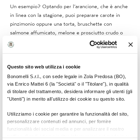
Un esempio? Optando per l’arancione, che è anche
in linea con la stagione, puoi preparare carote in
pinzimonio oppure una torta, bruschette con
salmone affumicato, melone e prosciutto crudo o
una crema alla zucca. A questi puoi aggiungere
bicchieri, piatti e tessuti in tinta.
Questo sito web utilizza i cookie
Il risultato sarà davvero solare! Ma non dimenticarti
Bonomelli S.r.l., con sede legale in Zola Predosa (BO),
l’unica regola da seguire: devi scegliere ricette
via Enrico Mattei 6 (la "Società" o il "Titolare"), in qualità
facili, veloci e rigorosamente mangiabili con le mani!
di titolare del trattamento, desidera informare gli utenti (gli
"Utenti") in merito all'utilizzo dei cookie su questo sito.
Un cocktail sano e gustoso
Utilizziamo i cookie per garantire la funzionalità del sito,
personalizzare contenuti ed annunci, per fornire
Negli ultimi anni si è fatto avanti un trend che
funzionalità dei social media e per analizzare il nostro
racchiude in se salute, benessere e sicurezza.
traffico. Condividiamo inoltre informazioni sul modo in cui