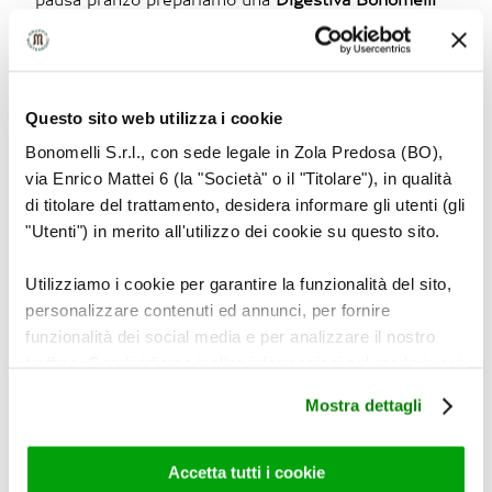
con menta, rabarbaro, genziana ed estratto di
zenzero, dalle tradizionali proprietà digestive:
potrebbe rivelarsi molto
utile in vista delle
Questo sito web utilizza i cookie
successive ore lavorative
…
Bonomelli S.r.l., con sede legale in Zola Predosa (BO),
via Enrico Mattei 6 (la "Società" o il "Titolare"), in qualità
3 Muoversi all’aperto
di titolare del trattamento, desidera informare gli utenti (gli
"Utenti") in merito all'utilizzo dei cookie su questo sito.
Anche i più pigri, in ferie, vengono contagiati dalla
Utilizziamo i cookie per garantire la funzionalità del sito,
voglia di muoversi un po’ di più. Che sia una
personalizzare contenuti ed annunci, per fornire
passeggiata sul bagnasciuga o in montagna, una
funzionalità dei social media e per analizzare il nostro
camminata per andare a comprare il giornale in
traffico. Condividiamo inoltre informazioni sul modo in cui
paese, una partita a racchettoni, una nuotata, due
utilizza il nostro sito con i nostri partner che si occupano
Mostra dettagli
calci al pallone, poco importa:
ci si distrae, ci si
di analisi dei dati web, pubblicità e social media, i quali
diverte, ci si riossigena e ci si…muove!
È
potrebbero combinarle con altre informazioni che ha
fornito loro o che hanno raccolto dal suo utilizzo dei loro
importante prolungare l’effetto benefico dell’attività
Accetta tutti i cookie