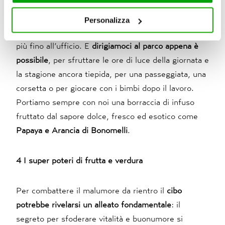
servizi. Per maggiori informazioni circa l’utilizzo dei
fisica all’aperto cercando di
“portarla” anche in città
.
cookie consultare la cookie policy. Se clicchi sulla “X” per
Per esempio, ricordiamoci di
scendere una fermata
Personalizza
chiudere il banner, non verranno installati cookie sul tuo
prima dal bus o dalla metro
per camminare un po’ di
dispositivo ad eccezione di quelli necessari ai fini del
più fino all’ufficio. E
dirigiamoci al parco appena è
corretto funzionamento del sito.
possibile
, per sfruttare le ore di luce della giornata e
la stagione ancora tiepida, per una passeggiata, una
corsetta o per giocare con i bimbi dopo il lavoro.
Portiamo sempre con noi una borraccia di infuso
fruttato dal sapore dolce, fresco ed esotico come
Papaya e Arancia di Bonomelli
.
4 I super poteri di frutta e verdura
Per combattere il malumore da rientro il
cibo
potrebbe rivelarsi un alleato fondamentale
: il
segreto per sfoderare vitalità e buonumore si