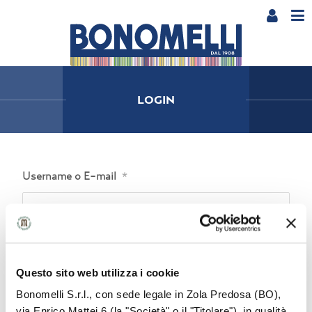
LOGIN
Username o E-mail
*
Password
*
Questo sito web utilizza i cookie
Bonomelli S.r.l., con sede legale in Zola Predosa (BO),
Mostra password
via Enrico Mattei 6 (la "Società" o il "Titolare"), in qualità