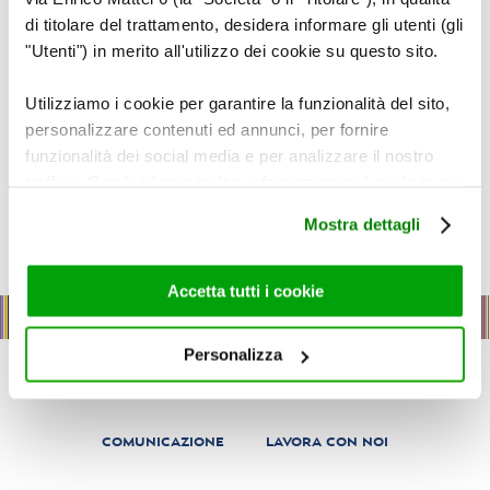
di titolare del trattamento, desidera informare gli utenti (gli
"Utenti") in merito all'utilizzo dei cookie su questo sito.
Utilizziamo i cookie per garantire la funzionalità del sito,
personalizzare contenuti ed annunci, per fornire
funzionalità dei social media e per analizzare il nostro
traffico. Condividiamo inoltre informazioni sul modo in cui
Iscriviti
utilizza il nostro sito con i nostri partner che si occupano
Mostra dettagli
di analisi dei dati web, pubblicità e social media, i quali
Hai dimenticato la password?
potrebbero combinarle con altre informazioni che ha
fornito loro o che hanno raccolto dal suo utilizzo dei loro
Accetta tutti i cookie
servizi. Per maggiori informazioni circa l’utilizzo dei
cookie consultare la cookie policy. Se clicchi sulla “X” per
Personalizza
chiudere il banner, non verranno installati cookie sul tuo
POLICY HSE
POLICY QUALITÁ
PRIVACY
COOKIE
dispositivo ad eccezione di quelli necessari ai fini del
corretto funzionamento del sito.
COMUNICAZIONE
LAVORA CON NOI