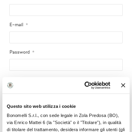
E-mail
*
Password
*
Conferma Password
*
Mostra password
Questo sito web utilizza i cookie
Bonomelli S.r.l., con sede legale in Zola Predosa (BO),
La password deve essere lunga almeno 12
via Enrico Mattei 6 (la "Società" o il "Titolare"), in qualità
caratteri, deve contenere una lettera maiuscola
di titolare del trattamento, desidera informare gli utenti (gli