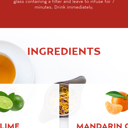
glass containing a filter and leave to infuse for 7
minutes. Drink immediately.
INGREDIENTS
LIME
MANDARIN 