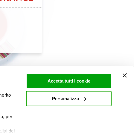
C
Accetta tutti i cookie
merito
Personalizza
LEBLOWING
MODELLO DLGS 231/2001
ci, per
lisi dei