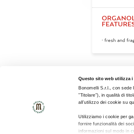
ORGANOL
FEATURE
·
fresh and fra
Questo sito web utilizza i
Bonomelli S.r.l., con sede 
"Titolare"), in qualità di ti
all'utilizzo dei cookie su q
HSE POLICY
QUALITY POLICY
Utilizziamo i cookie per ga
fornire funzionalità dei soc
informazioni sul modo in cui