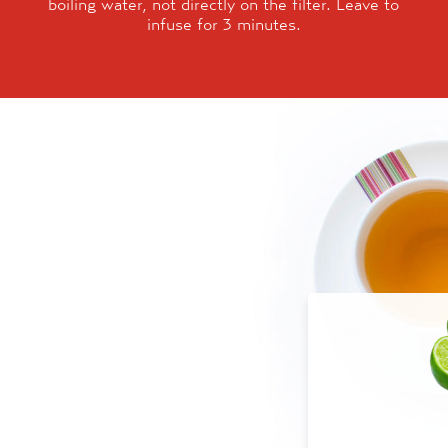
boiling water, not directly on the filter. Leave to
infuse for 3 minutes.