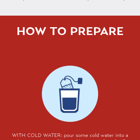
HOW TO PREPARE
WITH COLD WATER: pour some cold water into a