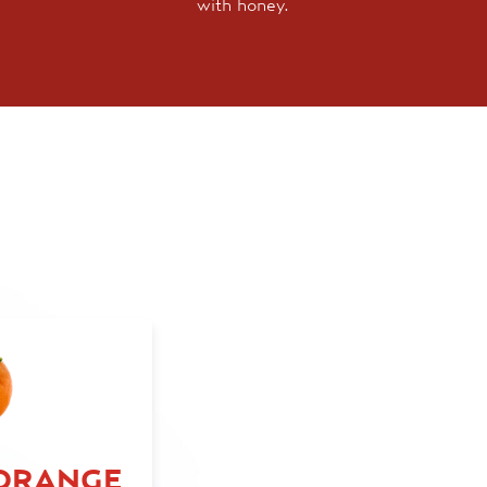
with honey.
ORANGE