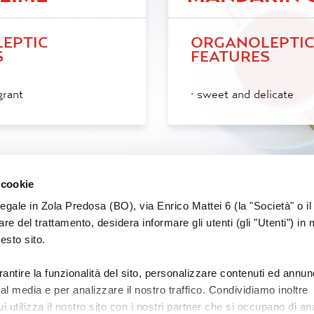
EPTIC
ORGANOLEPTI
S
FEATURES
grant
·
sweet and delicate
 cookie
legale in Zola Predosa (BO), via Enrico Mattei 6 (la "Società" o il
tolare del trattamento, desidera informare gli utenti (gli "Utenti") in 
uesto sito.
PRIVACY
COOKIE
WORK WITH US
PROCEDURE WHIST
rantire la funzionalità del sito, personalizzare contenuti ed annun
ial media e per analizzare il nostro traffico. Condividiamo inoltre
CORPORATE SITE
CONTACTS
 utilizza il nostro sito con i nostri partner che si occupano di ana