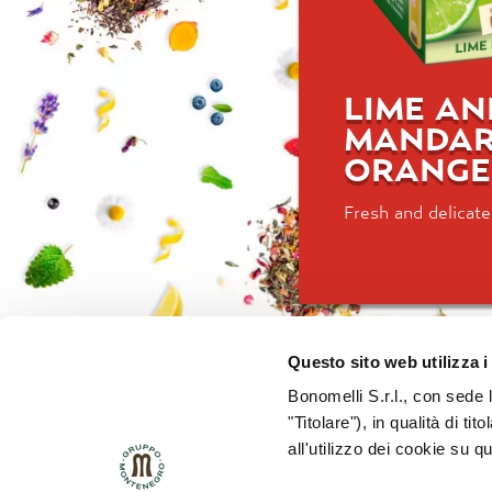
LIME AN
MANDAR
ORANGE
Fresh and delicate
Questo sito web utilizza i
Bonomelli S.r.l., con sede 
"Titolare"), in qualità di ti
all'utilizzo dei cookie su q
HSE POLICY
QUALITY POLICY