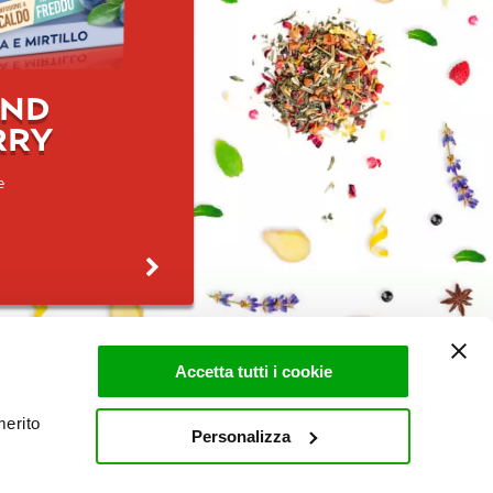
AND
RRY
e
Accetta tutti i cookie
merito
Personalizza
LEBLOWING
MODELLO DLGS 231/2001