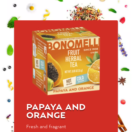
PAPAYA AND
ORANGE
Fresh and fragrant