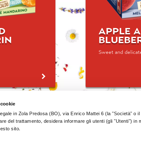
D
APPLE 
IN
BLUEBE
Sweet and delicat
 cookie
legale in Zola Predosa (BO), via Enrico Mattei 6 (la "Società" o il
tolare del trattamento, desidera informare gli utenti (gli "Utenti") in 
uesto sito.
PRIVACY
COOKIE
WORK WITH US
PROCEDURE WHIST