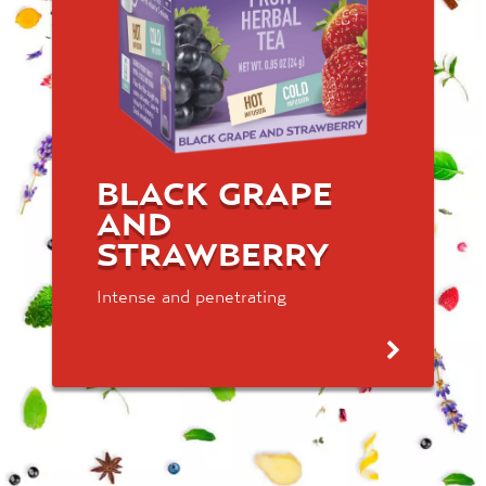
BLACK GRAPE
AND
STRAWBERRY
Intense and penetrating