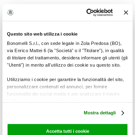
HOW TO PREPARE
Questo sito web utilizza i cookie
Bonomelli S.r.l., con sede legale in Zola Predosa (BO),
via Enrico Mattei 6 (la "Società" o il "Titolare"), in qualità
di titolare del trattamento, desidera informare gli utenti (gli
"Utenti") in merito all'utilizzo dei cookie su questo sito.
Utilizziamo i cookie per garantire la funzionalità del sito,
personalizzare contenuti ed annunci, per fornire
Place the filter in a cup and gently add boiling
funzionalità dei social media e per analizzare il nostro
water, if possible not directly onto the filter.
traffico. Condividiamo inoltre informazioni sul modo in cui
utilizza il nostro sito con i nostri partner che si occupano
Mostra dettagli
di analisi dei dati web, pubblicità e social media, i quali
potrebbero combinarle con altre informazioni che ha
INGREDIENTS
fornito loro o che hanno raccolto dal suo utilizzo dei loro
Accetta tutti i cookie