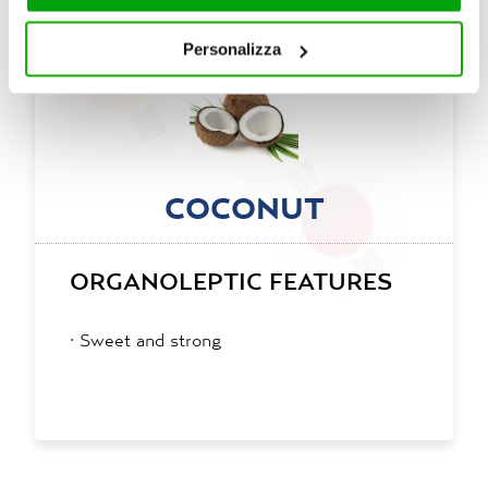
servizi. Per maggiori informazioni circa l’utilizzo dei
cookie consultare la cookie policy. Se clicchi sulla “X” per
Personalizza
chiudere il banner, non verranno installati cookie sul tuo
dispositivo ad eccezione di quelli necessari ai fini del
corretto funzionamento del sito.
COCONUT
ORGANOLEPTIC FEATURES
·
Sweet and strong