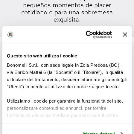
pequeños momentos de placer
cotidiano o para una sobremesa
exquisita.
MODO DE
Questo sito web utilizza i cookie
PREPARACIÓN
Bonomelli S.r.l., con sede legale in Zola Predosa (BO),
via Enrico Mattei 6 (la "Società" o il "Titolare"), in qualità
di titolare del trattamento, desidera informare gli utenti (gli
"Utenti") in merito all'utilizzo dei cookie su questo sito.
Utilizziamo i cookie per garantire la funzionalità del sito,
personalizzare contenuti ed annunci, per fornire
funzionalità dei social media e per analizzare il nostro
traffico. Condividiamo inoltre informazioni sul modo in cui
utilizza il nostro sito con i nostri partner che si occupano
Ponga una bolsita filtro en una taza y vierta