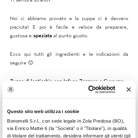
Noi ci abbiamo provato e la zuppa ci è davvero
piaciuta! E poi è facile e veloce da preparare,
gustosa e
speziata
al punto giusto.
Ecco qui tutti gli ingredienti e le indicazioni da
seguire 🙂
Zuppa di lenticchie con Infuso Zenzero e Curcuma
Preparazione 20 minuti
Questo sito web utilizza i cookie
Per 4 persone
Bonomelli S.r.l., con sede legale in Zola Predosa (BO),
via Enrico Mattei 6 (la "Società" o il "Titolare"), in qualità
di titolare del trattamento, desidera informare gli utenti (gli
Ingredienti