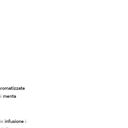
aromatizzate
di
menta
 in
infusione
i