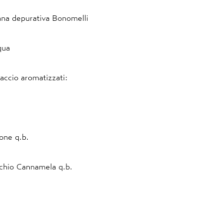
isana depurativa Bonomelli
qua
iaccio aromatizzati:
mone q.b.
cchio Cannamela q.b.