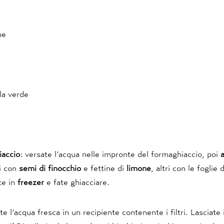
ne
la verde
iaccio
: versate l’acqua nelle impronte del formaghiaccio, poi
ti con
semi di finocchio
e fettine di
limone
, altri con le foglie 
te in
freezer
e fate ghiacciare.
te l’acqua fresca in un recipiente contenente i filtri. Lasciate