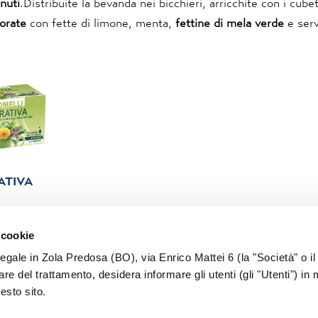
nuti
.Distribuite la bevanda nei bicchieri, arricchite con i cubet
orate
con fette di limone, menta,
fettine di mela verde
e serv
ATIVA
 cookie
legale in Zola Predosa (BO), via Enrico Mattei 6 (la "Società" o il
tolare del trattamento, desidera informare gli utenti (gli "Utenti") in 
uesto sito.
PRIVACY
COOKIE
COMUNICAZIONE
LAVORA CON NO