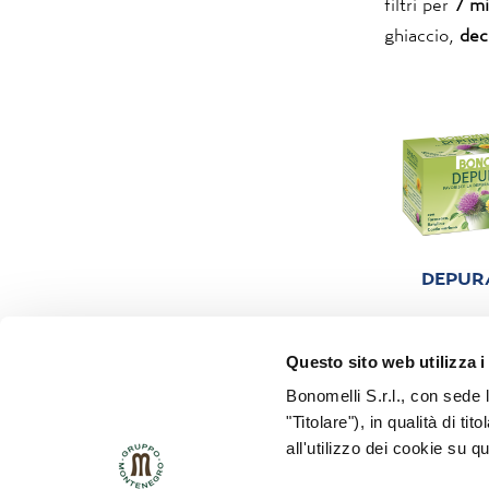
filtri per
7 mi
ghiaccio,
dec
DEPUR
Questo sito web utilizza i
Bonomelli S.r.l., con sede 
"Titolare"), in qualità di ti
all'utilizzo dei cookie su q
POLICY HSE
POLICY QUALITÁ