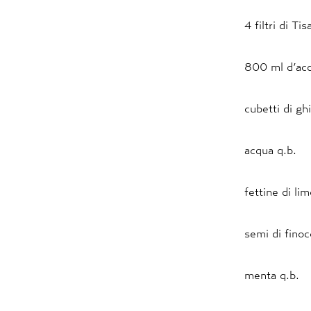
4 filtri di T
800 ml d’ac
cubetti di gh
acqua q.b.
fettine di li
semi di fino
menta q.b.