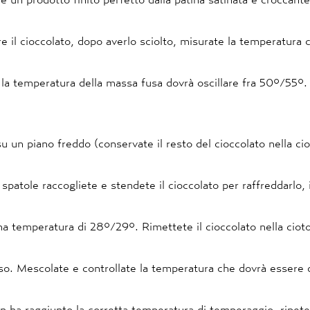
 il cioccolato, dopo averlo sciolto, misurate la temperatura c
la temperatura della massa fusa dovrà oscillare fra 50°/55°.
u un piano freddo (conservate il resto del cioccolato nella cio
e spatole raccogliete e stendete il cioccolato per raffreddarlo
na temperatura di 28°/29°. Rimettete il cioccolato nella cioto
so. Mescolate e controllate la temperatura che dovrà essere di
n ha raggiunto la corretta temperatura di temperaggio, ripet