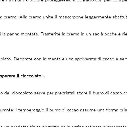
la crema. Alla crema unite il mascarpone leggermente sbattu
i la panna montata. Trasferite la crema in un sac à poche e ri
colato. Decorate con la menta e una spolverata di cacao e serv
mperare il cioccolato…
o del cioccolato serve per precristallizzare il burro di cacao 
urante il temperaggio il burro di cacao assume una forma crist
e un prodotto finito perfetto dalla patina satinata e croccante