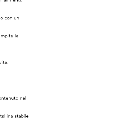
to con un
empite le
ite.
contenuto nel
allina stabile
.