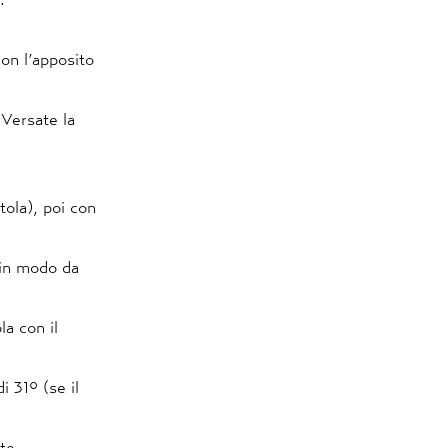
on l’apposito
 Versate la
tola), poi con
, in modo da
la con il
 31° (se il
ete