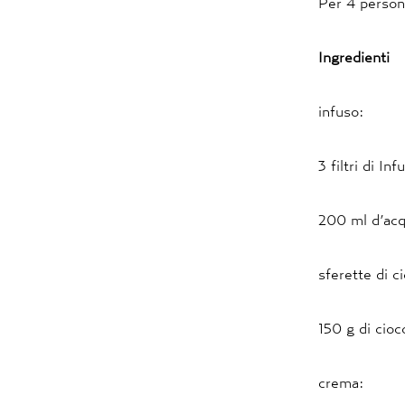
Per 4 perso
Ingredienti
infuso:
3 filtri di I
200 ml d’ac
sferette di c
150 g di cioc
crema: