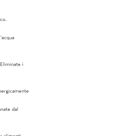
sco.
l’acqua
 Eliminate i
energicamente
nate dal
r alimenti.