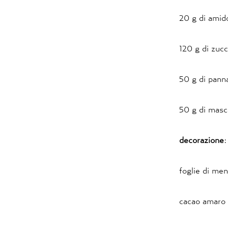
20 g di amido
120 g di zuc
50 g di pann
50 g di mas
decorazione
:
foglie di men
cacao amaro