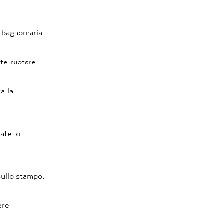
un bagnomaria
ate ruotare
a la
ate lo
sullo stampo.
ere