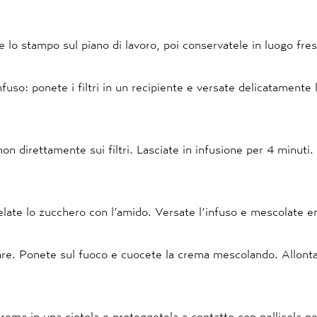
 lo stampo sul piano di lavoro, poi conservatele in luogo fre
nfuso: ponete i filtri in un recipiente e versate delicatamente 
non direttamente sui filtri. Lasciate in infusione per 4 minuti.
late lo zucchero con l’amido. Versate l’infuso e mescolate 
re. Ponete sul fuoco e cuocete la crema mescolando. Allonta
crema in una ciotola e proteggetela a contatto con pellicola pe