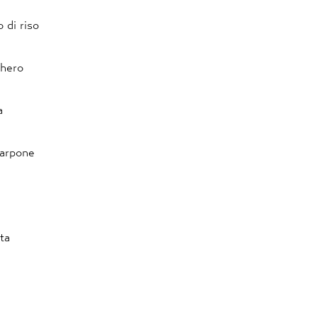
 di riso
chero
a
carpone
ta