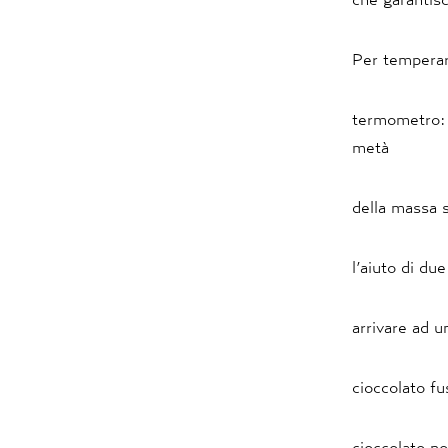
Per temperare
termometro: 
metà
della massa s
l’aiuto di du
arrivare ad u
cioccolato fu
cioccolato no