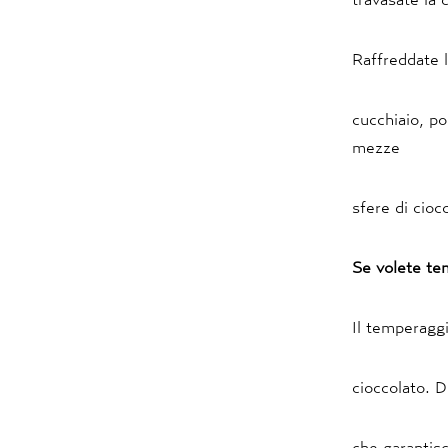
Raffreddate 
cucchiaio, po
mezze
sfere di cioc
Se volete te
Il temperaggi
cioccolato. D
che garantisc