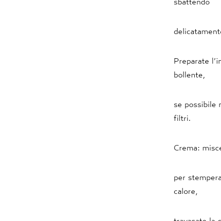
sbattendo
delicatamente
Preparate l’i
bollente,
se possibile 
filtri.
Crema: misce
per stempera
calore,
travasate la 