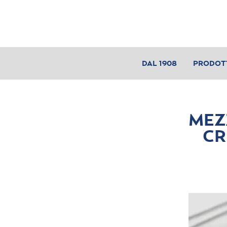
DAL 1908
PRODOT
MEZ
CR