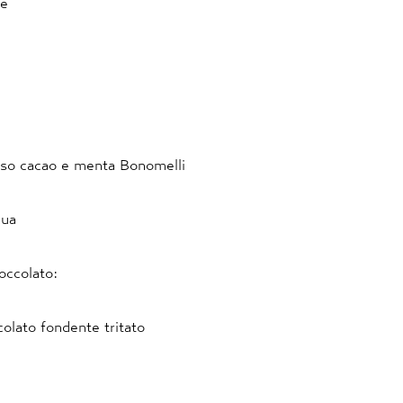
ne
nfuso cacao e menta Bonomelli
qua
ioccolato:
colato fondente tritato