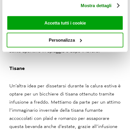
palme e spiagge tropicali.
utilizza il nostro sito con i nostri partner che si occupano
Mostra dettagli
di analisi dei dati web, pubblicità e social media, i quali
potrebbero combinarle con altre informazioni che ha
– Rosso come un tramonto sul mare è
Bonomelli
fornito loro o che hanno raccolto dal suo utilizzo dei loro
Accetta tutti i cookie
Lampone e Ribes rosso
. Quando la luce si attenua
servizi. Per maggiori informazioni circa l’utilizzo dei
ma il caldo persiste, questo infuso servito freddo
cookie consultare la cookie policy. Se clicchi sulla “X” per
Personalizza
con ghiaccio può essere un’idea diversa rispetto al
chiudere il banner, non verranno installati cookie sul tuo
dispositivo ad eccezione di quelli necessari ai fini del
solito aperitivo in spiaggia o dopo il lavoro.
corretto funzionamento del sito.
Tisane
Un’altra idea per dissetarsi durante la calura estiva è
optare per un bicchiere di tisana ottenuto tramite
infusione a freddo. Mettiamo da parte per un attimo
l’immaginario invernale della tisana fumante
accoccolati con plaid e romanzo per assaporare
questa bevanda anche d’estate, grazie all’infusione