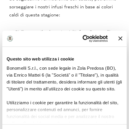
sorseggiare i nostri infusi freschi in base ai colori
caldi di questa stagione:
– Giallo come il sole estivo è l’infuso
Bonomelli
Ananas e Pesca,
dal gusto dolce e delicato, va
preparato versando acqua fresca in un bicchiere e
poi immergendo il filtro, che lasceremo in infusione
Questo sito web utilizza i cookie
per 7 minuti. Dissetante da bere a colazione o
Bonomelli S.r.l., con sede legale in Zola Predosa (BO),
durante la mattinata, quando il sole non è ancora
via Enrico Mattei 6 (la "Società" o il "Titolare"), in qualità
troppo alto, ma la temperatura è già considerevole.
di titolare del trattamento, desidera informare gli utenti (gli
"Utenti") in merito all'utilizzo dei cookie su questo sito.
– Arancione come quei pomeriggi estivi
Utilizziamo i cookie per garantire la funzionalità del sito,
dall’assordante frinire delle cicale è l’infuso
personalizzare contenuti ed annunci, per fornire
Bonomelli Papaya e Arancia
. Esotico e profumato,
funzionalità dei social media e per analizzare il nostro
trasformerà la tua pausa in città in un miraggio con
traffico. Condividiamo inoltre informazioni sul modo in cui