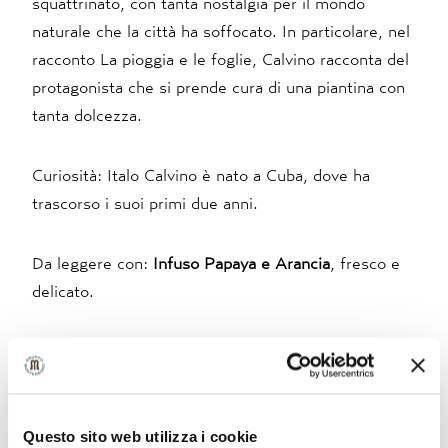
squattrinato, con tanta nostalgia per il mondo
naturale che la città ha soffocato. In particolare, nel
racconto La pioggia e le foglie, Calvino racconta del
protagonista che si prende cura di una piantina con
tanta dolcezza.
Curiosità: Italo Calvino è nato a Cuba, dove ha
trascorso i suoi primi due anni.
Da leggere con:
Infuso Papaya e Arancia
, fresco e
delicato.
3. L’autunno passato di Ray Bradbury
L’autore del celebre Fahreneith 451 ha scritto una
Questo sito web utilizza i cookie
serie di storie, tutte ambientate dove è cresciuto,