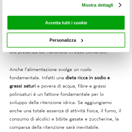
utilizza il nostro sito con i nostri partner che si occupano
caffeico.
Mostra dettagli
di analisi dei dati web, pubblicità e social media, i quali
potrebbero combinarle con altre informazioni che ha
Infine
l’orthosiphon
, noto anche come Té di Giava,
fornito loro o che hanno raccolto dal suo utilizzo dei loro
Accetta tutti i cookie
vanta ottime proprietà diuretiche in quanto facilita
servizi. Per maggiori informazioni circa l’utilizzo dei
l’eliminazione del cloruro di sodio ed è quindi utile
cookie consultare la cookie policy. Se clicchi sulla “X” per
Personalizza
chiudere il banner, non verranno installati cookie sul tuo
in caso di ritenzione idrica; tutto ciò avviene grazie
dispositivo ad eccezione di quelli necessari ai fini del
alla presenza dei flavonoidi in esso contenuti.
corretto funzionamento del sito.
Anche l’alimentazione svolge un ruolo
fondamentale. Infatti una
dieta ricca in sodio e
grassi saturi
e povera di acqua, fibre e grassi
polinsaturi è un fattore fondamentale per lo
sviluppo della ritenzione idrica. Se aggiungiamo
anche una totale assenza di attività fisica, il fumo, il
consumo di alcolici e bibite gasate e zuccherine, la
comparsa della ritenzione sarà inevitabile.