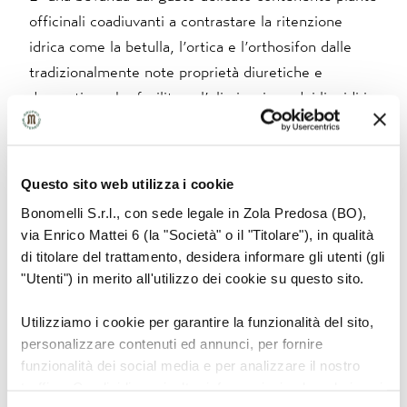
officinali coadiuvanti a contrastare la ritenzione
idrica come la betulla, l’ortica e l’orthosifon dalle
tradizionalmente note proprietà diuretiche e
depurative, che facilitano l’eliminazione dei liquidi in
eccesso trattenuti nell’organismo.
In particolare la
betulla
è utilizzato in maniera
Questo sito web utilizza i cookie
efficace come diuretico da tantissimi anni nella
Bonomelli S.r.l., con sede legale in Zola Predosa (BO),
medicina tradizionale, grazie alla presenza dei
via Enrico Mattei 6 (la "Società" o il "Titolare"), in qualità
flavonoidi, molecole che sono in grado favorire i
di titolare del trattamento, desidera informare gli utenti (gli
"Utenti") in merito all'utilizzo dei cookie su questo sito.
processi di depurazione dell’organismo.
Utilizziamo i cookie per garantire la funzionalità del sito,
Non è da meno
l’ortica
, la quale agisce in sinergia
personalizzare contenuti ed annunci, per fornire
con la betulla nelle condizioni di ritenzione idrica,
funzionalità dei social media e per analizzare il nostro
grazie alla presenza nelle foglie di derivati dell’acido
traffico. Condividiamo inoltre informazioni sul modo in cui