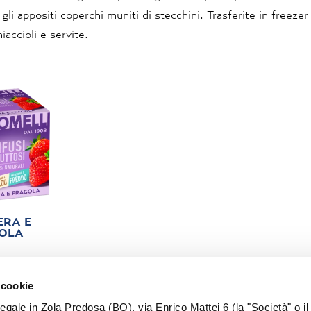
gli appositi coperchi muniti di stecchini. Trasferite in freezer
iaccioli e servite.
ERA E
OLA
 cookie
legale in Zola Predosa (BO), via Enrico Mattei 6 (la "Società" o il