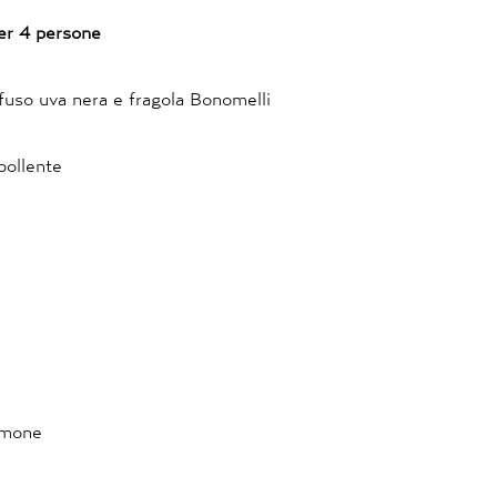
per 4 persone
 infuso uva nera e fragola Bonomelli
 bollente
limone