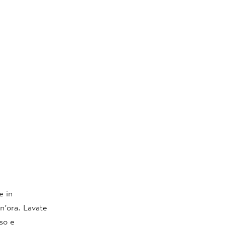
e in
un’ora. Lavate
uso e