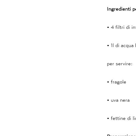
Ingredienti 
• 4 filtri di
• 1l di acqua
per servire:
• fragole
• uva nera
• fettine di 