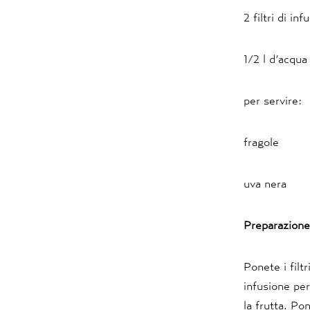
2 filtri di i
1/2 l d’acqua
per servire:
fragole
uva nera
Preparazione
Ponete i filtr
infusione per
la frutta. Po