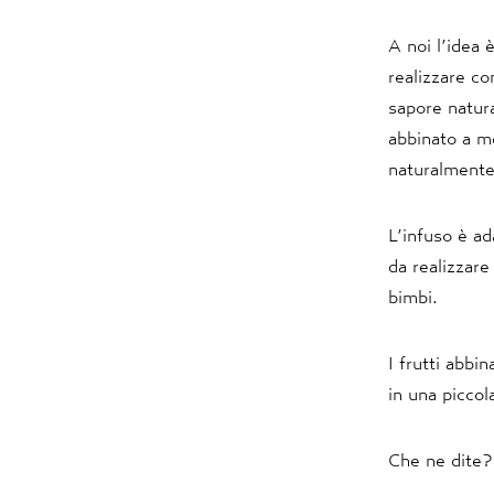
A noi l’idea 
realizzare co
sapore natura
abbinato a me
naturalmente
L’infuso è ad
da realizzare
bimbi.
I frutti abbi
in una picco
Che ne dite?