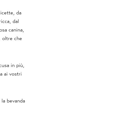
icette, da
icca, dal
osa canina,
, oltre che
cusa in più,
 ai vostri
o la bevanda