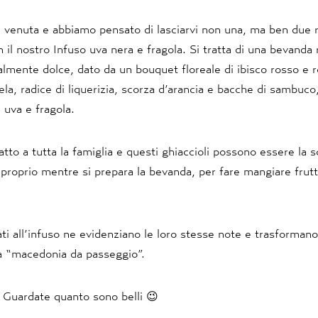
è venuta e abbiamo pensato di lasciarvi non una, ma ben due r
n il nostro Infuso uva nera e fragola. Si tratta di una bevanda r
lmente dolce, dato da un bouquet floreale di ibisco rosso e r
la, radice di liquerizia, scorza d’arancia e bacche di sambuco
 uva e fragola.
atto a tutta la famiglia e questi ghiaccioli possono essere la s
 proprio mentre si prepara la bevanda, per fare mangiare frutta
nati all’infuso ne evidenziano le loro stesse note e trasforman
la “macedonia da passeggio”.
 Guardate quanto sono belli 😉