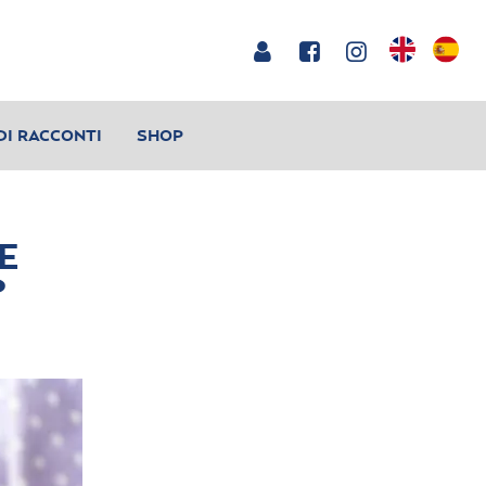
DI RACCONTI
SHOP
E
?