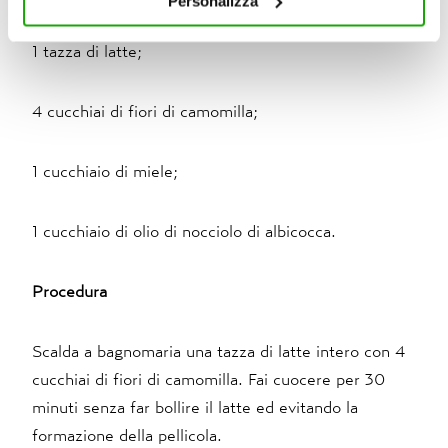
Personalizza
chiudere il banner, non verranno installati cookie sul tuo
dispositivo ad eccezione di quelli necessari ai fini del
1 tazza di latte;
corretto funzionamento del sito.
4 cucchiai di fiori di camomilla;
1 cucchiaio di miele;
1 cucchiaio di olio di nocciolo di albicocca.
Procedura
Scalda a bagnomaria una tazza di latte intero con 4
cucchiai di fiori di camomilla. Fai cuocere per 30
minuti senza far bollire il latte ed evitando la
formazione della pellicola.