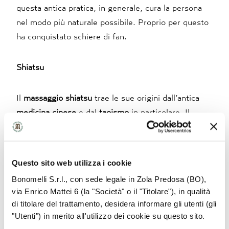
questa antica pratica, in generale, cura la persona
nel modo più naturale possibile. Proprio per questo
ha conquistato schiere di fan.
Shiatsu
Il
massaggio shiatsu
trae le sue origini dall’antica
medicina cinese
e dal
taoismo
in particolare. Il
termine shiatsu significa “pressione delle dita” e
normalmente questo tipo di massaggio è eseguito
esercitando quella dei pollici sulle varie parti del
Questo sito web utilizza i cookie
corpo. Nella pratica più diffusa sono usati anche
Bonomelli S.r.l., con sede legale in Zola Predosa (BO),
palmo e dorso della mano, avambracci, gomiti,
via Enrico Mattei 6 (la "Società" o il "Titolare"), in qualità
ginocchia, piedi. Le pressioni avvengono in punti
di titolare del trattamento, desidera informare gli utenti (gli
specifici del corpo, lungo i meridiani (i canali
"Utenti") in merito all'utilizzo dei cookie su questo sito.
energetici), per stimolare
l’energia vitale
già