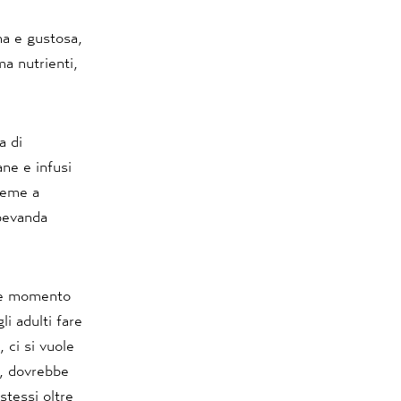
a e gustosa,
a nutrienti,
a di
ane e infusi
sieme a
 bevanda
lce momento
li adulti fare
 ci si vuole
e, dovrebbe
stessi oltre