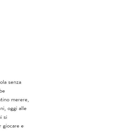
cola senza
bbe
atino merere,
ni, oggi alle
i si
r giocare e