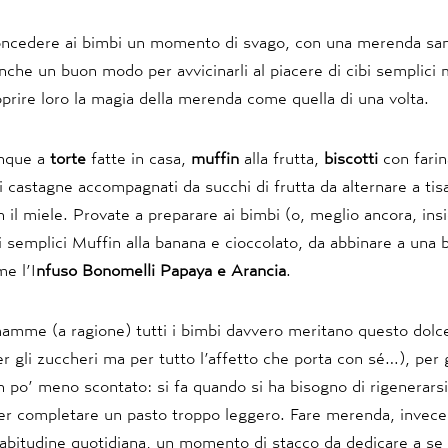
oncedere ai bimbi un momento di svago, con una merenda san
che un buon modo per avvicinarli al piacere di cibi semplici m
prire loro la magia della merenda come quella di una volta.
unque a
torte
fatte in casa,
muffin
alla frutta,
biscotti
con farin
 castagne accompagnati da succhi di frutta da alternare a tis
on il miele. Provate a preparare ai bimbi (o, meglio ancora, in
 semplici Muffin alla banana e cioccolato, da abbinare a una
e l’I
nfuso Bonomelli Papaya e Arancia
.
mamme (a ragione) tutti i bimbi davvero meritano questo do
r gli zuccheri ma per tutto l’affetto che porta con sé…), per g
po’ meno scontato: si fa quando si ha bisogno di rigenerarsi,
er completare un pasto troppo leggero. Fare merenda, invec
abitudine quotidiana, un momento di stacco da dedicare a se 