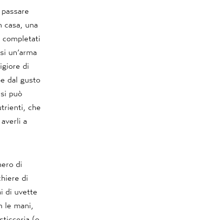
r passare
in casa, una
, completati
rsi un’arma
igiore di
be dal gusto
 si può
trienti, che
averli a
hero di
hiere di
ai di uvette
n le mani,
sticceria (o