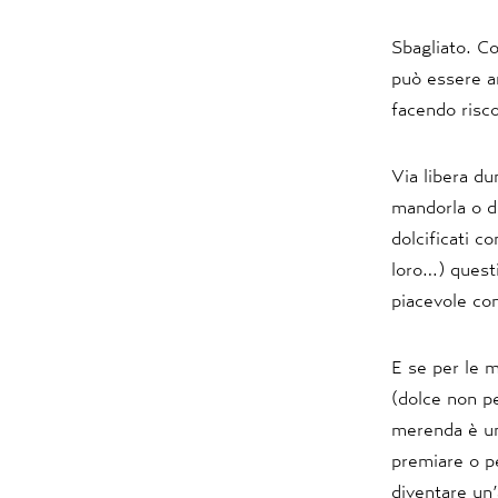
Sbagliato. C
può essere an
facendo risco
Via libera d
mandorla o di
dolcificati c
loro…) questi
piacevole com
E se per le 
(dolce non pe
merenda è un 
premiare o p
diventare un’