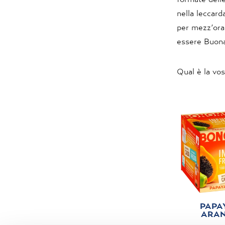
nella leccard
per mezz’ora
essere Buona
Qual è la vo
PAPA
ARAN