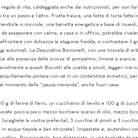
regola di vita, caldeggiata anche dai nutrizionisti, per non fa
tra un pasto e l’altro. Frutta fresca, una fetta di torta fatta 
andorle o nocciole, una barretta energetica a base di muesli
 da assaporare con calma, a casa o in ufficio, potrebbe rivela
affrontare con dolcezza la stagione fredda, e contrastare il gr
gi autunnali. La Depurativa Bonomelli, con una miscela di er
zie alla presenza delle scorze di pompelmo, limone e arancia,
evolmente a questi Biscotti alle uvette e pinoli, leggeri ma nu
anquillamente portare con sé in un contenitore ermetico, per 
 al momento della “pausa merenda”, anche fuori casa:
 g di farina di farro, un cucchiaino di lievito e 100 g di zucc
porate poco a poco mezzo bicchiere scarso di olio, mezzo bicc
 (scegliete la vostra preferita), 3 cucchiai di pinoli e 3 cucchi
in acqua tiepida e ben strizzate). Impastate e, aiutandovi co
 palline. Posizionatele, ben distanziate, in una teglietta da pa