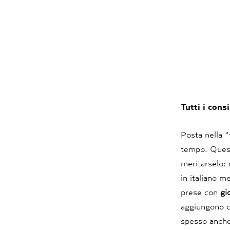
Tutti i cons
Posta nella “
tempo. Quest
meritarselo: 
in italiano m
prese con
gi
aggiungono co
spesso anche