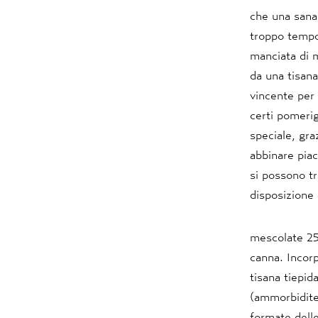
che una sana 
troppo tempo 
manciata di m
da una tisana
vincente per 
certi pomerig
speciale, gra
abbinare piac
si possono tr
disposizione
mescolate 250
canna. Incor
tisana tiepida
(ammorbidite 
formate delle