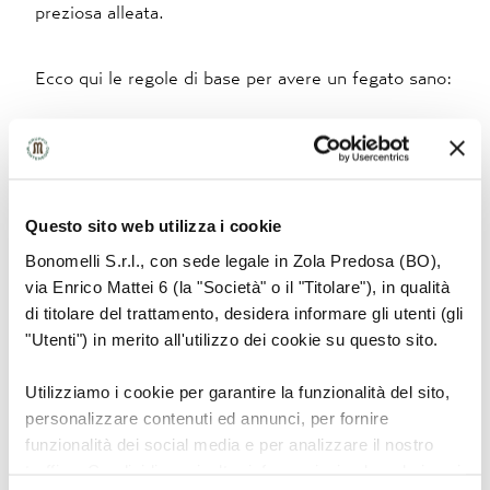
preziosa alleata.
Ecco qui le regole di base per avere un fegato sano:
1.
Consumare cibi ricchi di Fibre
aiuta a ridurre
l’assorbimento di zuccheri e grassi saturi. Via libera
quindi a
verdura
,
frutta
e
cereali
integrali come
Questo sito web utilizza i cookie
orzo, farro, avena e riso integrale. Consigliati anche
Bonomelli S.r.l., con sede legale in Zola Predosa (BO),
i
legumi
: specialmente fagioli, ceci e lenticchie.
via Enrico Mattei 6 (la "Società" o il "Titolare"), in qualità
di titolare del trattamento, desidera informare gli utenti (gli
2.
Consumare cibi che contengono Omega 3
aiuta a
"Utenti") in merito all'utilizzo dei cookie su questo sito.
ridurre l’accumulo di grassi a livello epatico e
Utilizziamo i cookie per garantire la funzionalità del sito,
migliora la sensibilità dell’insulina. Da preferire
personalizzare contenuti ed annunci, per fornire
sempre il pesce azzurro (meglio se pescato e non
funzionalità dei social media e per analizzare il nostro
allevato) come merluzzo e nasello, la frutta secca e
traffico. Condividiamo inoltre informazioni sul modo in cui
i semi oleosi, come mandorle e noci, ricchi in