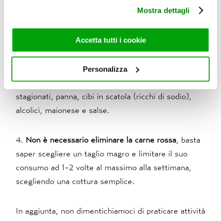
utilizza il nostro sito con i nostri partner che si occupano
Mostra dettagli
vitamina E – che ha
effetto rigenerativo
sulle
di analisi dei dati web, pubblicità e social media, i quali
cellule epatiche.
potrebbero combinarle con altre informazioni che ha
fornito loro o che hanno raccolto dal suo utilizzo dei loro
Accetta tutti i cookie
servizi. Per maggiori informazioni circa l’utilizzo dei
3.
Evitare
prodotti da forno preparati con
farine
cookie consultare la cookie policy. Se clicchi sulla “X” per
bianche raffinate e zucchero semplice, cibi fritti e
Personalizza
chiudere il banner, non verranno installati cookie sul tuo
grigliati
, carni grasse e insaccati, formaggi
dispositivo ad eccezione di quelli necessari ai fini del
stagionati, panna, cibi in scatola (ricchi di sodio),
corretto funzionamento del sito.
alcolici, maionese e salse.
4.
Non è necessario eliminare la carne rossa
, basta
saper scegliere un taglio magro e limitare il suo
consumo ad 1-2 volte al massimo alla settimana,
scegliendo una cottura semplice.
In aggiunta, non dimentichiamoci di praticare attività