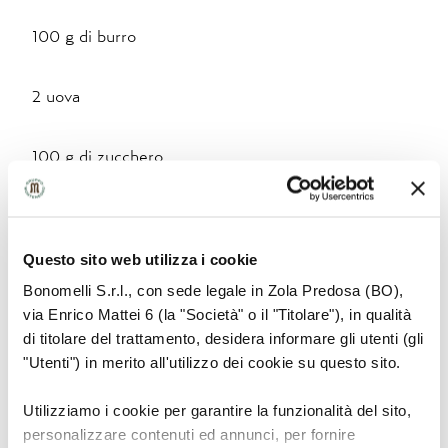
100 g di burro
2 uova
100 g di zucchero
30 g di farina di mandorle
Questo sito web utilizza i cookie
decorazione:
Bonomelli S.r.l., con sede legale in Zola Predosa (BO),
via Enrico Mattei 6 (la "Società" o il "Titolare"), in qualità
fettine di ananas
di titolare del trattamento, desidera informare gli utenti (gli
"Utenti") in merito all'utilizzo dei cookie su questo sito.
fettine di cocco
Utilizziamo i cookie per garantire la funzionalità del sito,
personalizzare contenuti ed annunci, per fornire