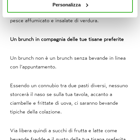
cookie consultare la cookie policy. Se clicchi sulla “X” per
proponendo anche una pasta fredda o al forno
Personalizza
chiudere il banner, non verranno installati cookie sul tuo
preparata la sera prima, arrosti di carne bianca,
dispositivo ad eccezione di quelli necessari ai fini del
pesce affumicato e insalate di verdura.
corretto funzionamento del sito.
Un brunch in compagnia delle tue tisane preferite
Un brunch non è un brunch senza bevande in linea
con l’appuntamento.
Essendo un connubio tra due pasti diversi, nessuno
storcerà il naso se sulla tua tavola, accanto a
ciambelle e frittate di uova, ci saranno bevande
tipiche della colazione.
Via libera quindi a succhi di frutta e latte come
bevande fredde e il gusto della tua tisana preferita