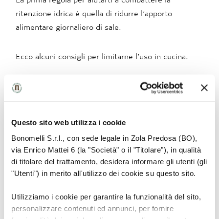
ritenzione idrica è quella di ridurre l’apporto
alimentare giornaliero di sale.
Ecco alcuni consigli per limitarne l’uso in cucina.
Sala poco le tue pietanze, insaporisci con spezie o
aceto balsamico.
Utilizza poco sale durante la cottura e aggiungilo
solo qualche minuto prima di tirare su la pasta.
Limita cibi conservati sotto sale o troppo elaborati e
per lo snack pomeridiano preferisci frutta a
Questo sito web utilizza i cookie
merendine.
Fai attenzione alle etichette nutrizionali degli
Bonomelli S.r.l., con sede legale in Zola Predosa (BO),
alimenti ed evita quelle che hanno come primo
via Enrico Mattei 6 (la "Società" o il "Titolare"), in qualità
ingrediente il sale (chiamato anche cloruro di sodio).
di titolare del trattamento, desidera informare gli utenti (gli
"Utenti") in merito all'utilizzo dei cookie su questo sito.
Abbonda con i vegetali colorati
Utilizziamo i cookie per garantire la funzionalità del sito,
personalizzare contenuti ed annunci, per fornire
Alleati importanti della tua battaglia contro la