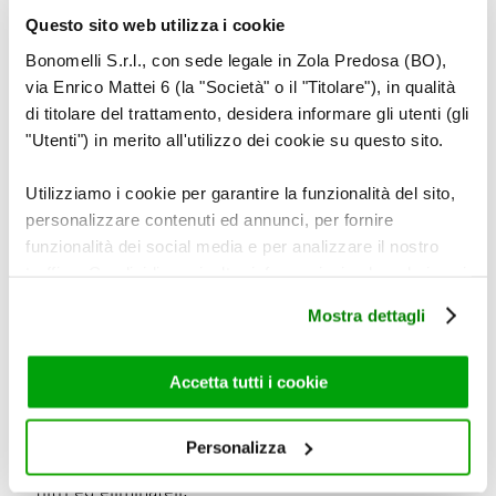
inoltre:
Questo sito web utilizza i cookie
200 ml d’acqua tonica
Bonomelli S.r.l., con sede legale in Zola Predosa (BO),
succo di 1 lime
via Enrico Mattei 6 (la "Società" o il "Titolare"), in qualità
zenzero fresco q.b.
di titolare del trattamento, desidera informare gli utenti (gli
"Utenti") in merito all'utilizzo dei cookie su questo sito.
cubetti di ghiaccio q.b.
decorazione:
Utilizziamo i cookie per garantire la funzionalità del sito,
papaya
personalizzare contenuti ed annunci, per fornire
arancia
funzionalità dei social media e per analizzare il nostro
traffico. Condividiamo inoltre informazioni sul modo in cui
utilizza il nostro sito con i nostri partner che si occupano
Mostra dettagli
di analisi dei dati web, pubblicità e social media, i quali
potrebbero combinarle con altre informazioni che ha
Preparazione
fornito loro o che hanno raccolto dal suo utilizzo dei loro
Accetta tutti i cookie
Infuso: ponete i filtri in una ciotola e versate l’acqua
servizi. Per maggiori informazioni circa l’utilizzo dei
fresca.
cookie consultare la cookie policy. Se clicchi sulla “X” per
Personalizza
chiudere il banner, non verranno installati cookie sul tuo
Lasciate in infusione per 7 minuti, poi strizzate i
dispositivo ad eccezione di quelli necessari ai fini del
filtri ed eliminateli.