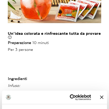
Un’idea colorata e rinfrescante tutta da provare
🙂
Preparazione
10 minuti
Per 3 persone
Ingredienti
Infuso:
4 filtri di Infuso di papaya e arancia Bonomelli
600 ml d’acqua
40-50 g di zucchero fine di canna, se gradito