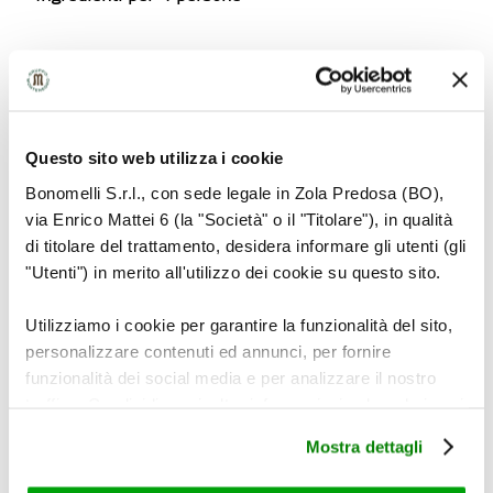
4 bustine di camomilla Bonomelli
1l di acqua bollente
Questo sito web utilizza i cookie
4 pizzichi di semi di anice
Bonomelli S.r.l., con sede legale in Zola Predosa (BO),
via Enrico Mattei 6 (la "Società" o il "Titolare"), in qualità
di titolare del trattamento, desidera informare gli utenti (gli
zucchero a piacere
"Utenti") in merito all'utilizzo dei cookie su questo sito.
per servire:
Utilizziamo i cookie per garantire la funzionalità del sito,
personalizzare contenuti ed annunci, per fornire
funzionalità dei social media e per analizzare il nostro
frutti di bosco
traffico. Condividiamo inoltre informazioni sul modo in cui
utilizza il nostro sito con i nostri partner che si occupano
Mostra dettagli
foglie di menta
di analisi dei dati web, pubblicità e social media, i quali
potrebbero combinarle con altre informazioni che ha