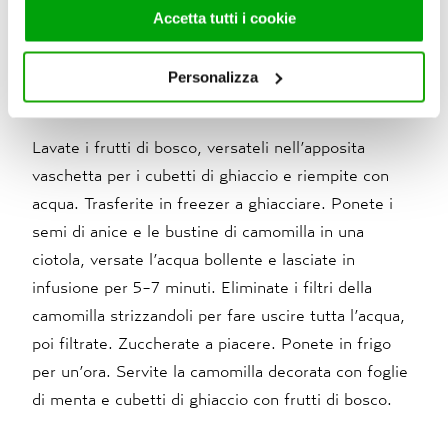
fornito loro o che hanno raccolto dal suo utilizzo dei loro
Accetta tutti i cookie
servizi. Per maggiori informazioni circa l’utilizzo dei
cookie consultare la cookie policy. Se clicchi sulla “X” per
Personalizza
Preparazione
chiudere il banner, non verranno installati cookie sul tuo
dispositivo ad eccezione di quelli necessari ai fini del
corretto funzionamento del sito.
Lavate i frutti di bosco, versateli nell’apposita
vaschetta per i cubetti di ghiaccio e riempite con
acqua. Trasferite in freezer a ghiacciare. Ponete i
semi di anice e le bustine di camomilla in una
ciotola, versate l’acqua bollente e lasciate in
infusione per 5-7 minuti. Eliminate i filtri della
camomilla strizzandoli per fare uscire tutta l’acqua,
poi filtrate. Zuccherate a piacere. Ponete in frigo
per un’ora. Servite la camomilla decorata con foglie
di menta e cubetti di ghiaccio con frutti di bosco.