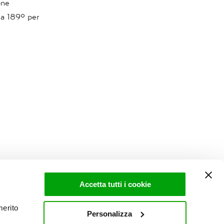
one
i a 189° per
Accetta tutti i cookie
merito
Personalizza