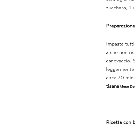
zucchero, 2 uo
Preparazion
Impasta tutti
a che non ris
canovaccio. S
leggermente c
circa 20 minu
tisana
Mese Do
Ricetta con b