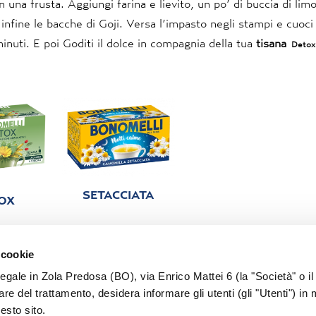
una frusta. Aggiungi farina e lievito, un po’ di buccia di lim
 infine le bacche di Goji. Versa l’impasto negli stampi e cuoc
inuti. E poi Goditi il dolce in compagnia della tua
tisana
Detox
SETACCIATA
OX
 cookie
legale in Zola Predosa (BO), via Enrico Mattei 6 (la "Società" o il
tolare del trattamento, desidera informare gli utenti (gli "Utenti") in 
uesto sito.