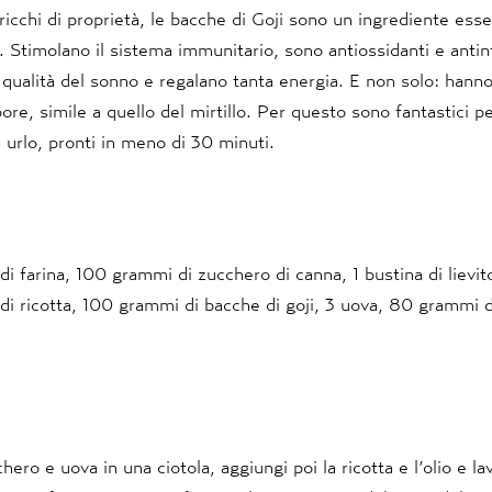
i ricchi di proprietà, le bacche di Goji sono un ingrediente esse
 Stimolano il sistema immunitario, sono antiossidanti e anti
 qualità del sonno e regalano tanta energia. E non solo: hann
ore, simile a quello del mirtillo. Per questo sono fantastici p
 urlo, pronti in meno di 30 minuti.
 farina, 100 grammi di zucchero di canna, 1 bustina di lievito
i ricotta, 100 grammi di bacche di goji, 3 uova, 80 grammi di
e
ero e uova in una ciotola, aggiungi poi la ricotta e l’olio e lav