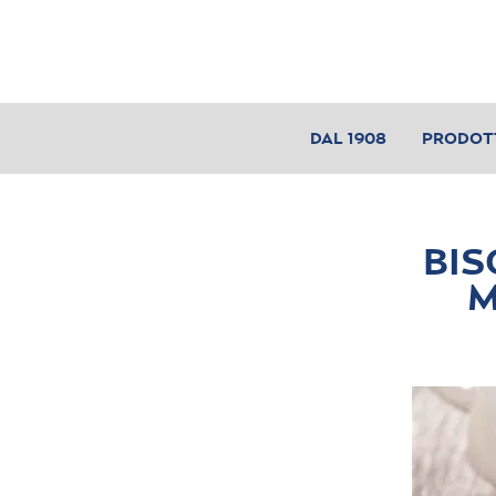
DAL 1908
PRODOT
BIS
M