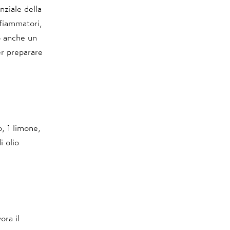
nziale della
nfiammatori,
o anche un
er preparare
, 1 limone,
 olio
ora il