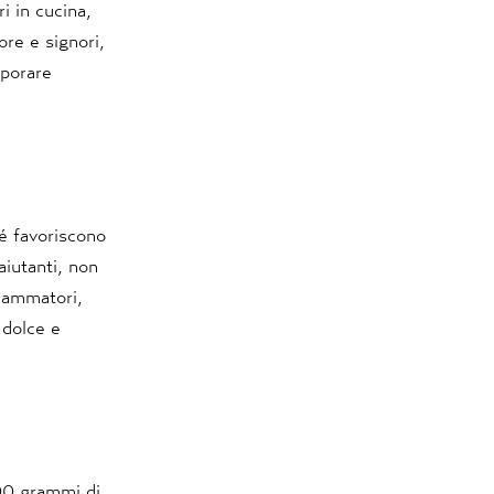
ri in cucina,
ore e signori,
aporare
hé favoriscono
aiutanti, non
fiammatori,
 dolce e
200 grammi di