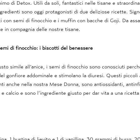
imo di Detox. Utili da soli, fantastici nelle tisane e straordina
gredienti sono oggi protagonisti di due deliziose ricette. Sign
ti con semi di finocchio e i muffin con bacche di Goji. Da ass
e in compagnia delle nostre tisane.
emi di finocchio: i biscotti del benessere
usto simile all’anice, i semi di finocchio sono conosciuti perc
del gonfiore addominale e stimolano la diuresi. Questi piccoli 
nti anche nella nostra Mese Donna, sono antiossidanti, antin
re e calcio e sono l’ingrediente giusto per dar vita a una ricetta
ina, 1 bustina di lievito e 1 di vanillina, 30 grammi di burro, 