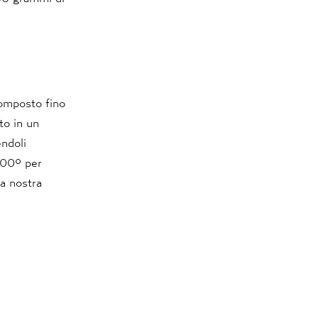
composto fino
to in un
endoli
 200° per
la nostra