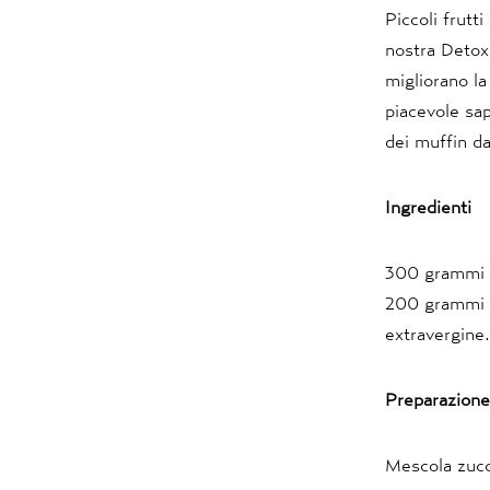
Piccoli frutt
nostra Detox.
migliorano la
piacevole sap
dei muffin da
Ingredienti
300 grammi di
200 grammi d
extravergine.
Preparazion
Mescola zucch