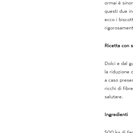
ormai è sinon
questi due in
ecco i biscot
rigorosament
Ricetta con s
Dolci e dal g
la riduzione 
a caso prese
ricchi di fib
salutare.
Ingredienti
500 kg di far