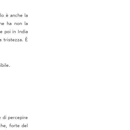
 lo è anche la
he ha non la
e poi in India
 tristezza. È
bile.
e di percepire
he, forte del