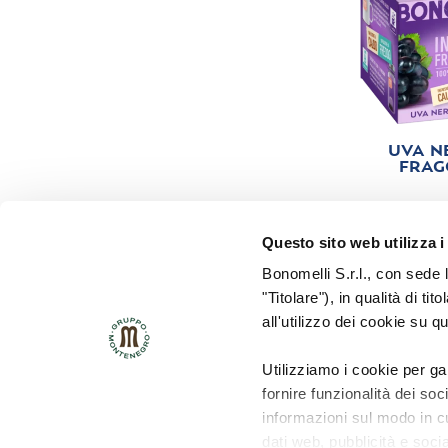
UVA N
FRAG
Questo sito web utilizza i
Bonomelli S.r.l., con sede 
"Titolare"), in qualità di ti
all'utilizzo dei cookie su q
POLICY HSE
POLICY QUALITÁ
Utilizziamo i cookie per ga
fornire funzionalità dei soc
informazioni sul modo in cui
dati web, pubblicità e soci