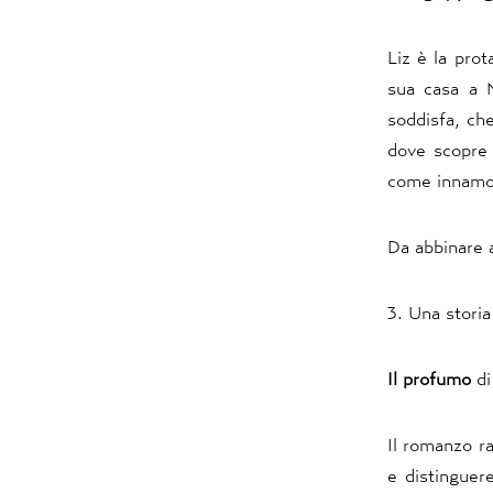
Liz è la prot
sua casa a 
soddisfa, che
dove scopre 
come innamor
Da abbinare 
3. Una stori
Il profumo
di
Il romanzo ra
e distinguer