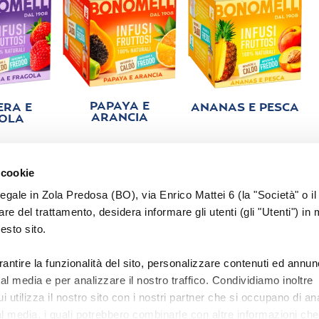
PAPAYA E
ERA E
ANANAS E PESCA
ARANCIA
OLA
 cookie
legale in Zola Predosa (BO), via Enrico Mattei 6 (la "Società" o il
tolare del trattamento, desidera informare gli utenti (gli "Utenti") in 
uesto sito.
PRIVACY
COOKIE
COMUNICAZIONE
LAVORA CON NO
rantire la funzionalità del sito, personalizzare contenuti ed annun
ial media e per analizzare il nostro traffico. Condividiamo inoltre
MODELLO DLGS 231/2001
SITO CORPORATE
CONTATTI
 utilizza il nostro sito con i nostri partner che si occupano di ana
al media, i quali potrebbero combinarle con altre informazioni ch