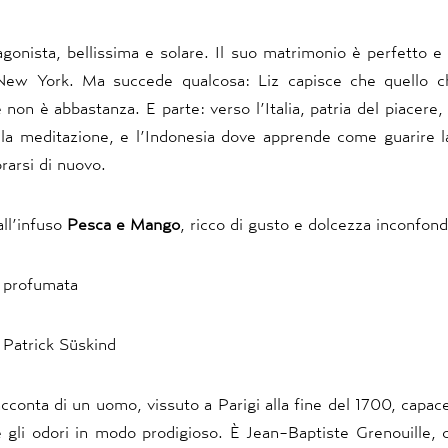
agonista, bellissima e solare. Il suo matrimonio è perfetto e
New York. Ma succede qualcosa: Liz capisce che quello c
 non è abbastanza. E parte: verso l’Italia, patria del piacere, 
la meditazione, e l’Indonesia dove apprende come guarire la
arsi di nuovo.
all’infuso
Pesca e Mango
, ricco di gusto e dolcezza inconfondi
a profumata
 Patrick Süskind
cconta di un uomo, vissuto a Parigi alla fine del 1700, capac
e gli odori in modo prodigioso. È Jean-Baptiste Grenouille, c