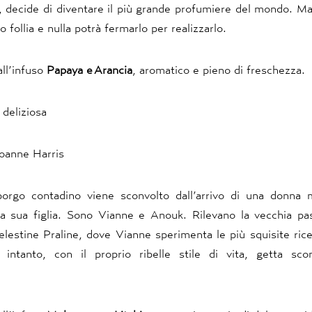
, decide di diventare il più grande profumiere del mondo. Ma
o follia e nulla potrà fermarlo per realizzarlo.
all’infuso
Papaya
e
Arancia
, aromatico e pieno di freschezza.
 deliziosa
oanne Harris
orgo contadino viene sconvolto dall’arrivo di una donna 
da sua figlia. Sono Vianne e Anouk. Rilevano la vecchia pas
elestine Praline, dove Vianne sperimenta le più squisite rice
 intanto, con il proprio ribelle stile di vita, getta sco