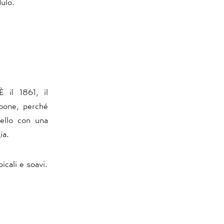
dulo.
 il 1861, il
ppone, perché
ello con una
ia.
icali e soavi.