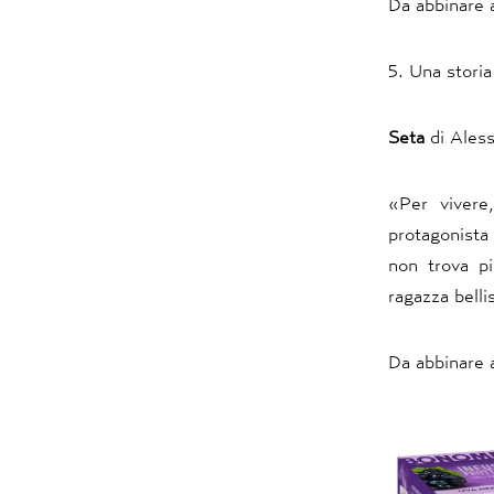
Da abbinare 
5. Una storia
Seta
di Aless
«Per vivere
protagonista
non trova p
ragazza belli
Da abbinare 