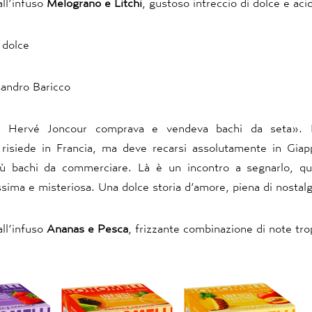
all’infuso
Melograno e Litchi
, gustoso intreccio di dolce e aci
 dolce
andro Baricco
, Hervé Joncour comprava e vendeva bachi da seta». È
 risiede in Francia, ma deve recarsi assolutamente in Gia
iù bachi da commerciare. Là è un incontro a segnarlo, qu
ssima e misteriosa. Una dolce storia d’amore, piena di nostalg
all’infuso
Ananas e Pesca
, frizzante combinazione di note trop