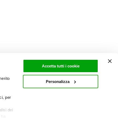
Accetta tutti i cookie
merito
Personalizza
I
PROCEDURA WHISTLEBLOWING
ci, per
lisi dei
e ha