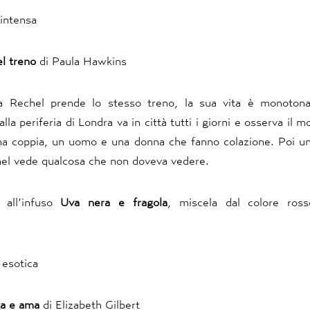
 intensa
el treno
di Paula Hawkins
a Rechel prende lo stesso treno, la sua vita è monotona
alla periferia di Londra va in città tutti i giorni e osserva il 
una coppia, un uomo e una donna che fanno colazione. Poi un
el vede qualcosa che non doveva vedere.
 all’infuso
Uva
nera e fragola
, miscela dal colore ross
 esotica
ga e ama
di Elizabeth Gilbert