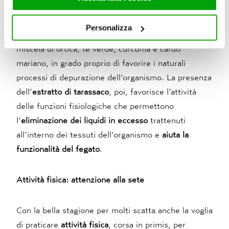
la cicoria selvatica, la rucola ma anche valerianella,
servizi. Per maggiori informazioni circa l’utilizzo dei
ortica, bardana. In parallelo, un aiuto può arrivare
cookie consultare la cookie policy. Se clicchi sulla “X” per
Personalizza
chiudere il banner, non verranno installati cookie sul tuo
dall’assunzione della
Bonomelli Depurativa
, preziosa
dispositivo ad eccezione di quelli necessari ai fini del
miscela di ortica, tè verde, curcuma e cardo
corretto funzionamento del sito.
mariano, in grado proprio di favorire i naturali
processi di depurazione dell’organismo. La presenza
dell’
estratto di tarassaco
, poi, favorisce l’attività
delle funzioni fisiologiche che permettono
l’
eliminazione dei liquidi in eccesso
trattenuti
all’interno dei tessuti dell’organismo e
aiuta la
funzionalità del fegato
.
Attività fisica: attenzione alla sete
Con la bella stagione per molti scatta anche la voglia
di praticare
attività fisica
, corsa in primis, per