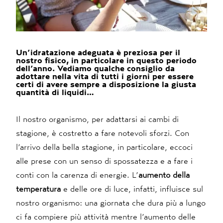
Un’idratazione adeguata è preziosa per il
nostro fisico, in particolare in questo periodo
dell’anno. Vediamo qualche consiglio da
adottare nella vita di tutti i giorni per essere
certi di avere sempre a disposizione la giusta
quantità di liquidi…
Il nostro organismo, per adattarsi ai cambi di
stagione, è costretto a fare notevoli sforzi. Con
l’arrivo della bella stagione, in particolare, eccoci
alle prese con un senso di spossatezza e a fare i
conti con la carenza di energie. L’
aumento della
temperatura
e delle ore di luce, infatti, influisce sul
nostro organismo: una giornata che dura più a lungo
ci fa compiere più attività mentre l’aumento delle