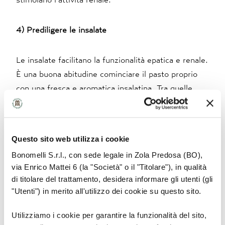
4) Prediligere le insalate
Le insalate facilitano la funzionalità epatica e renale.
È una buona abitudine cominciare il pasto proprio
con una fresca e aromatica insalatina. Tra quelle
selvatiche provate, per esempio, la borragine: ricca
di nitrato di potassio, sali di calcio, fosforo e
magnesio, favorisce la rimozione delle tossine
Questo sito web utilizza i cookie
dall’organismo attraverso la pelle e l’apparato
Bonomelli S.r.l., con sede legale in Zola Predosa (BO),
urinario. L’acetosa, invece, è ricca di acido ossalico,
via Enrico Mattei 6 (la "Società" o il "Titolare"), in qualità
di ferro, vitamina C e clorofilla, vanta proprietà
di titolare del trattamento, desidera informare gli utenti (gli
drenanti, digestive, lassative e rimineralizzanti.
"Utenti") in merito all'utilizzo dei cookie su questo sito.
Tonificare l’apparato digerente, stimolare la
secrezione della bile e facilitare la diuresi: queste
Utilizziamo i cookie per garantire la funzionalità del sito,