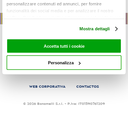
personalizzare contenuti ed annunci, per fornire
funzionalità dei social media e per analizzare il nostro
traffico. Condividiamo inoltre informazioni sul modo in cui
utilizza il nostro sito con i nostri partner che si occupano
Mostra dettagli
di analisi dei dati web, pubblicità e social media, i quali
POLÍTICA HSE
POLÍTICA DE CALIDAD
PRIVACY
potrebbero combinarle con altre informazioni che ha
fornito loro o che hanno raccolto dal suo utilizzo dei loro
Accetta tutti i cookie
COOKIE
TRABAJA CON NOSOTROS
servizi. Per maggiori informazioni circa l’utilizzo dei
cookie consultare la cookie policy. Se clicchi sulla “X” per
Personalizza
chiudere il banner, non verranno installati cookie sul tuo
PROCESO WHISTLEBLOWING
MODELLO DLGS 231/2001
dispositivo ad eccezione di quelli necessari ai fini del
corretto funzionamento del sito.
WEB CORPORATIVA
CONTACTOS
© 2026 Bonomelli S.r.l. - P.Iva: IT01590761209