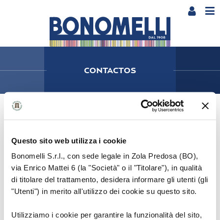
CONTACTOS
BONOMELLI SRL
Via E. Mattei 6 – 40069 – Zola Predosa (BO)
Questo sito web utilizza i cookie
Italia – Cod. Fiscale 03492910371
Bonomelli S.r.l., con sede legale in Zola Predosa (BO),
via Enrico Mattei 6 (la "Società" o il "Titolare"), in qualità
di titolare del trattamento, desidera informare gli utenti (gli
ESCRÍBENOS
"Utenti") in merito all'utilizzo dei cookie su questo sito.
CANDIDATURA PROVEEDORES
Utilizziamo i cookie per garantire la funzionalità del sito,