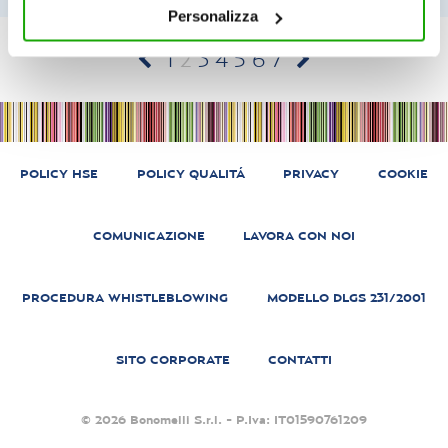
cookie consultare la cookie policy. Se clicchi sulla “X” per
Personalizza
chiudere il banner, non verranno installati cookie sul tuo
dispositivo ad eccezione di quelli necessari ai fini del
Navigazione
1
2
3
4
5
6
7
corretto funzionamento del sito.
articoli
POLICY HSE
POLICY QUALITÁ
PRIVACY
COOKIE
COMUNICAZIONE
LAVORA CON NOI
PROCEDURA WHISTLEBLOWING
MODELLO DLGS 231/2001
SITO CORPORATE
CONTATTI
© 2026 Bonomelli S.r.l. - P.Iva: IT01590761209