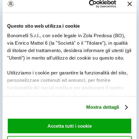
CREATIVITÀ
Questo sito web utilizza i cookie
5 CURIOSITÀ SULLE STORIE
D’AMORE PIÙ BELLE E
Bonomelli S.r.l., con sede legale in Zola Predosa (BO),
STRUGGENTI DELLA
LETTERATURA
via Enrico Mattei 6 (la "Società" o il "Titolare"), in qualità
di titolare del trattamento, desidera informare gli utenti (gli
"Utenti") in merito all'utilizzo dei cookie su questo sito.
CREATIVITÀ
I 5 PAESAGGI INVERNALI PIÙ
Utilizziamo i cookie per garantire la funzionalità del sito,
SUGGESTIVI DELLA
personalizzare contenuti ed annunci, per fornire
LETTERATURA
funzionalità dei social media e per analizzare il nostro
traffico. Condividiamo inoltre informazioni sul modo in cui
utilizza il nostro sito con i nostri partner che si occupano
CREATIVITÀ
Mostra dettagli
di analisi dei dati web, pubblicità e social media, i quali
5 PICCOLE LETTURE DI NATALE
potrebbero combinarle con altre informazioni che ha
fornito loro o che hanno raccolto dal suo utilizzo dei loro
Accetta tutti i cookie
servizi. Per maggiori informazioni circa l’utilizzo dei